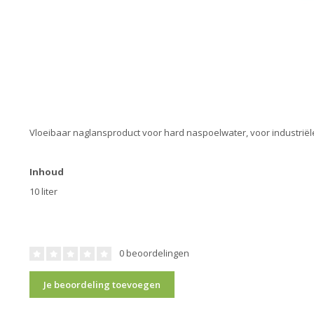
Vloeibaar naglansproduct voor hard naspoelwater, voor industrië
Inhoud
10 liter
0 beoordelingen
Je beoordeling toevoegen