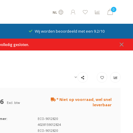
0
NL
Wij worden beoordeeld met een 9.2/10
olledig gesloten.
76
* Niet op voorraad, wel snel
Excl. btw
leverbaar
mer:
ECO-9012820
4028159012824
ECO-9012820