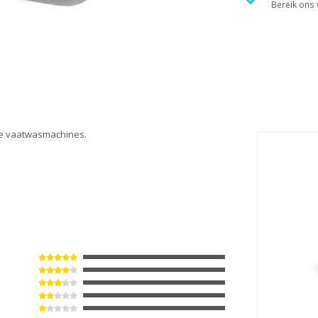
Bereik ons v
le vaatwasmachines.