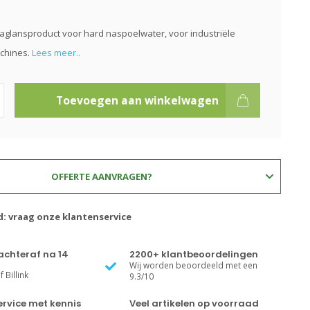
aglansproduct voor hard naspoelwater, voor industriële
chines.
Lees meer..
Toevoegen aan winkelwagen
OFFERTE AANVRAGEN?
d: vraag onze klantenservice
achteraf na 14
2200+ klantbeoordelingen
Wij worden beoordeeld met een
 Billink
9.3/10
rvice met kennis
Veel artikelen op voorraad