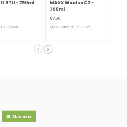
ft RTU - 750ml
MAXX Windus C2 -
Bri
750ml
€7,30
€26
RTU - 750ml
MAXX Windus C2 - 750ml.
Bria
Abonneer