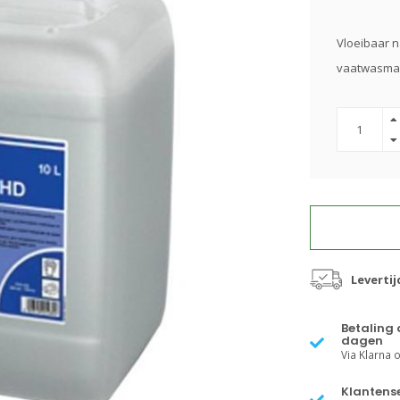
Vloeibaar n
vaatwasma
Levertij
Betaling 
dagen
Via Klarna of
Klantense