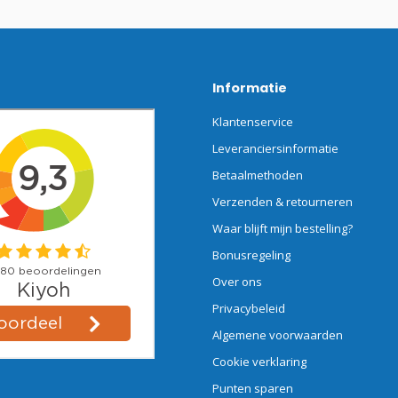
Informatie
Klantenservice
Leveranciersinformatie
Betaalmethoden
Verzenden & retourneren
Waar blijft mijn bestelling?
Bonusregeling
Over ons
Privacybeleid
Algemene voorwaarden
Cookie verklaring
Punten sparen