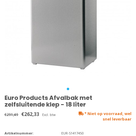
Euro Products Afvalbak met
zelfsluitende klep - 18 liter
€262,33
* Niet op voorraad, wel
€291,49
Excl. btw
snel leverbaar
Artikelnummer:
EUR-S1417450