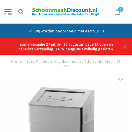
0
MENU
Wij worden beoordeeld met een 9.2/10
Zomervakantie 27 juli t/m 16 augustus: beperkt open en
beperkte verzending. 3 t/m 7 augustus volledig gesloten.
Home
/
Euro Products Afvalbak met zelfsluitende klep - 18
liter