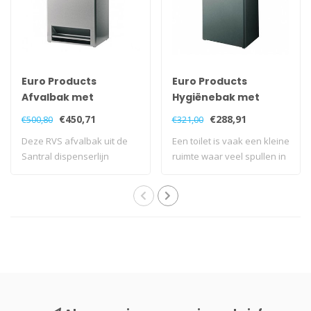
Euro Products
Euro Products
Afvalbak met
Hygiënebak met
voetpedaal - 40 liter
dichte inwerpklep - 18
€450,71
€288,91
€500,80
€321,00
liter
Deze RVS afvalbak uit de
Een toilet is vaak een kleine
Santral dispenserlijn
ruimte waar veel spullen in
waardeert ied..
st..