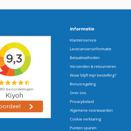
Informatie
Klantenservice
Leveranciersinformatie
Betaalmethoden
Verzenden & retourneren
Waar blijft mijn bestelling?
Bonusregeling
Over ons
Privacybeleid
Algemene voorwaarden
Cookie verklaring
Punten sparen