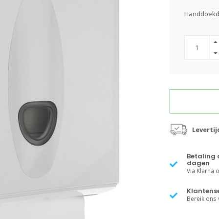
Handdoekdi
Levertij
Betaling 
dagen
Via Klarna of
Klantense
Bereik ons v