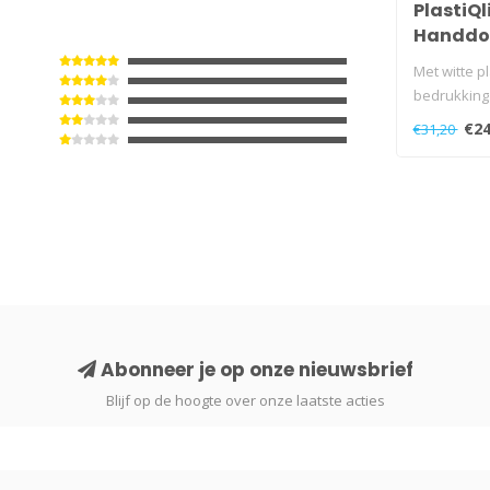
PlastiQl
Handdo
midi ku
Met witte p
bedrukking
Universeel
€24
€31,20
..
Abonneer je op onze nieuwsbrief
Blijf op de hoogte over onze laatste acties