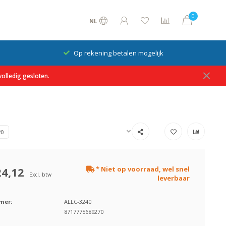
0
NL
Op rekening betalen mogelijk
olledig gesloten.
20
24,12
* Niet op voorraad, wel snel
Excl. btw
leverbaar
mer:
ALLC-3240
8717775689270