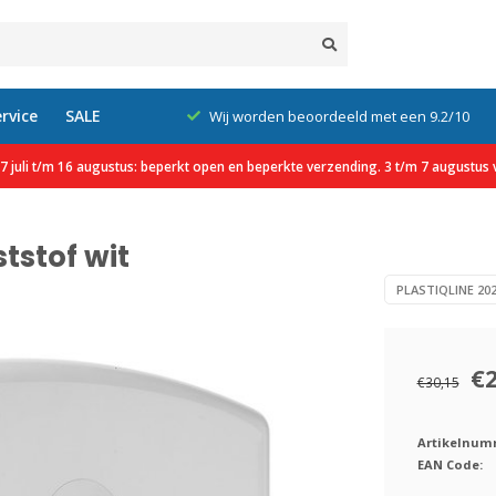
rvice
SALE
xcl. btw
Wij worden beoordeeld met een 9.2/10
 juli t/m 16 augustus: beperkt open en beperkte verzending. 3 t/m 7 augustus v
tstof wit
PLASTIQLINE 20
€
€30,15
Artikelnum
EAN Code: