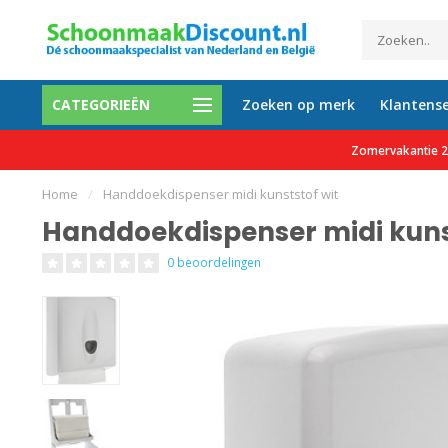
CATEGORIEËN
Zoeken op merk
Klantense
0 tevreden klanten
Gratis verzending vanaf €150 e
Zomervakantie 27
Home
/
Handdoekdispenser midi kunststof wit
Handdoekdispenser midi kuns
0 beoordelingen