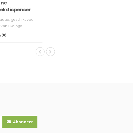
ine
ekdispenser
nststof zwart
laque, geschikt voor
 van uw logo.
 navulbaar.
,96
Abonneer