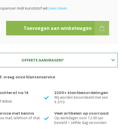
spenser midi kunststof wit
Lees meer..
Toevoegen aan winkelwagen
OFFERTE AANVRAGEN?
d: vraag onze klantenservice
achteraf na 14
2200+ klantbeoordelingen
Wij worden beoordeeld met een
 Billink
9.3/10
rvice met kennis
Veel artikelen op voorraad
ia mail, telefoon of chat
Op werkdagen voor 12.00 uur
besteld = zelfde dag verzonden