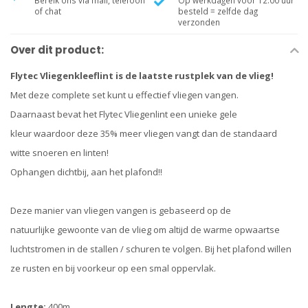
Bereik ons via mail, telefoon
Op werkdagen voor 12.00 uur
of chat
besteld = zelfde dag
verzonden
Over dit product:
Flytec Vliegenkleeflint is de laatste rustplek van de vlieg!
Met deze complete set kunt u effectief vliegen vangen.
Daarnaast bevat het Flytec Vliegenlint een unieke gele
kleur waardoor deze 35% meer vliegen vangt dan de standaard
witte snoeren en linten!
Ophangen dichtbij, aan het plafond!!
Deze manier van vliegen vangen is gebaseerd op de
natuurlijke gewoonte van de vlieg om altijd de warme opwaartse
luchtstromen in de stallen / schuren te volgen. Bij het plafond willen
ze rusten en bij voorkeur op een smal oppervlak.
Lengte:
400m