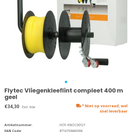
Flytec Vliegenkleeflint compleet 400 m
geel
€34,30
* Niet op voorraad, wel
Excl. btw
snel leverbaar
Artikelnummer:
HOF-KNOC00121
EAN Code:
8716759443006