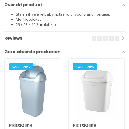
Over dit product:
Stalen (Hygiëne)bak vrijstaand of voor wandmontage.
Met klepdeksel.
29 x 23 x 10.2cm (lxbxd)
Reviews
Gerelateerde producten
SALE -20%
SALE -20%
PlastiQline
PlastiQline