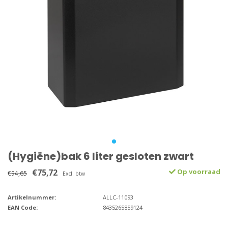
(Hygiëne)bak 6 liter gesloten zwart
€75,72
Op voorraad
€94,65
Excl. btw
Artikelnummer:
ALLC-11093
EAN Code:
8435265859124