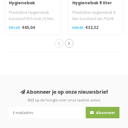
Hygienebak
Hygienebak 8 liter
kunststof RVS look
kunststof wit
PlastiQline Hygienebak
PlastiQline Hygienebak 8
kunststof RVS look 23 liter,
liter kunststof wit, PQH8
PQH23M
€65,04
€32,32
€81,30
€40,40
Abonneer je op onze nieuwsbrief
Blijf op de hoogte over onze laatste acties
Abonneer