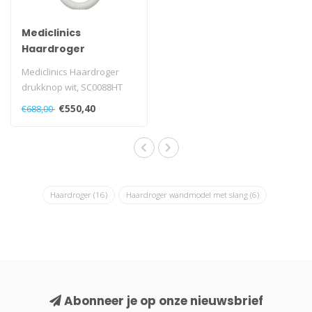
Mediclinics
Haardroger
drukknop wit met
Mediclinics Haardroger
slang
drukknop wit, SC0088HT
€550,40
€688,00
Haardroger
(16)
Haardroger wandmodel met slang
(6)
Abonneer je op onze nieuwsbrief