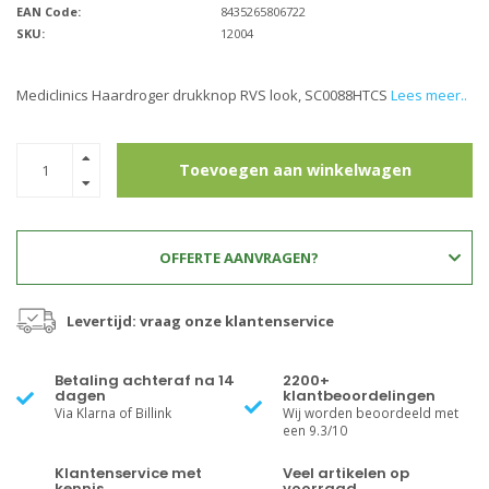
EAN Code:
8435265806722
SKU:
12004
Mediclinics Haardroger drukknop RVS look, SC0088HTCS
Lees meer..
Toevoegen aan winkelwagen
OFFERTE AANVRAGEN?
Levertijd: vraag onze klantenservice
Betaling achteraf na 14
2200+
dagen
klantbeoordelingen
Via Klarna of Billink
Wij worden beoordeeld met
een 9.3/10
Klantenservice met
Veel artikelen op
kennis
voorraad