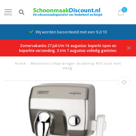
0
MENU
Wij worden beoordeeld met een 9.2/10
Zomervakantie 27 juli t/m 16 augustus: beperkt open en
beperkte verzending. 3 t/m 7 augustus volledig gesloten.
Home
/
Mediclinics Haardroger drukknop RVS look met
slang