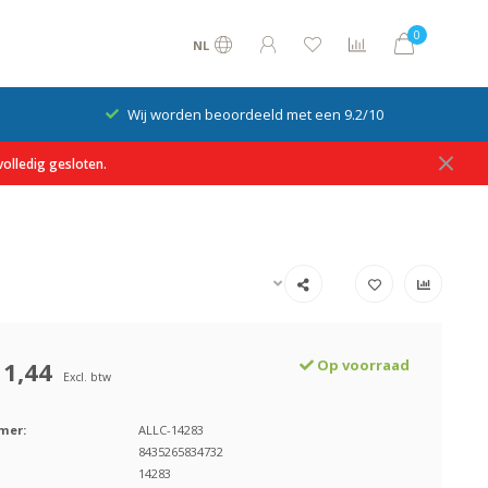
0
NL
Wij worden beoordeeld met een 9.2/10
olledig gesloten.
11,44
Op voorraad
Excl. btw
mer:
ALLC-14283
8435265834732
14283