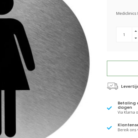
Mediclinics
Leverti
Betaling 
dagen
Via Klarna of
Klantense
Bereik ons v