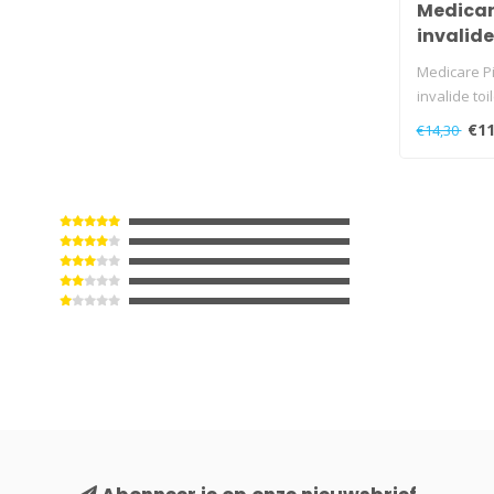
Medicar
invalide
Medicare P
invalide to
€11
€14,30