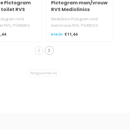
e Pictogram
Pictogram man/vrouw
Me
 toilet RVS
RVS Mediclinics
ma
ictogram rond
Mediclinics Pictogram rond
Medi
ilet RVS, PS0004CS
man/vrouw RVS, PS0001CS
RVS
,44
€11,44
€14,30
€14
Pictogrammen
(4)