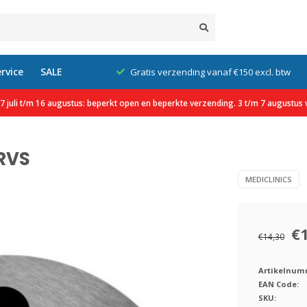
rvice
SALE
klanten
Gratis verzending vanaf €150 excl. btw
 juli t/m 16 augustus: beperkt open en beperkte verzending. 3 t/m 7 augustus v
 RVS
MEDICLINICS
€
€14,30
Artikelnum
EAN Code:
SKU: