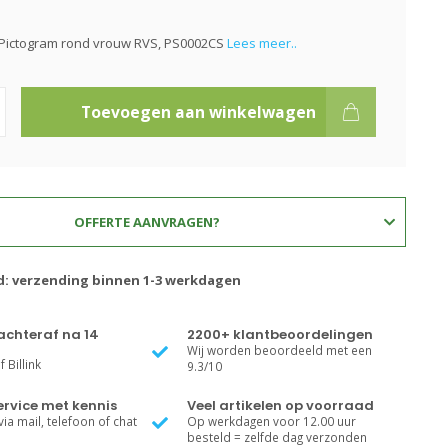
 Pictogram rond vrouw RVS, PS0002CS
Lees meer..
Toevoegen aan winkelwagen
OFFERTE AANVRAGEN?
jd: verzending binnen 1-3 werkdagen
achteraf na 14
2200+ klantbeoordelingen
Wij worden beoordeeld met een
 Billink
9.3/10
rvice met kennis
Veel artikelen op voorraad
ia mail, telefoon of chat
Op werkdagen voor 12.00 uur
besteld = zelfde dag verzonden