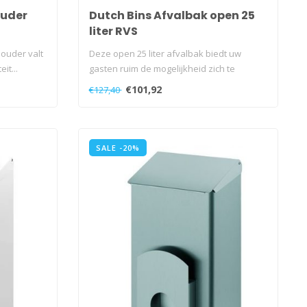
ouder
Dutch Bins Afvalbak open 25
liter RVS
ouder valt
Deze open 25 liter afvalbak biedt uw
it...
gasten ruim de mogelijkheid zich te
ontdoen..
€101,92
€127,40
SALE -20%