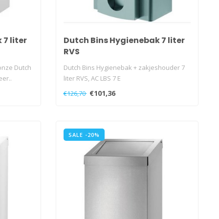
7 liter
Dutch Bins Hygienebak 7 liter
RVS
 onze Dutch
Dutch Bins Hygienebak + zakjeshouder 7
eer..
liter RVS, AC LBS 7 E
€101,36
€126,70
SALE -20%