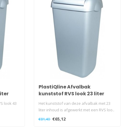
PlastiQline Afvalbak
iter
kunststof RVS look 23 liter
swings
VS look 43
Het kunststof van deze afvalbak met 23
liter inhoud is afgewerkt met een RVS loo..
€65,12
€81,40