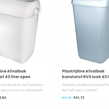
line Afvalbak
PlastiQline Afvalbak
f 43 liter open
kunststof RVS look 43 l
open
stof afvalbak van PlastiQline
PlatiQline Afvalbak kunststof R
 gekozen om z’n uitstekende ..
liter half open, PQA43M..
9,84
€61,72
€77,15