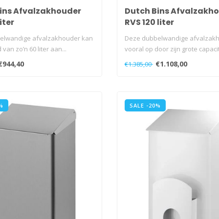
ins Afvalzakhouder
Dutch Bins Afvalzakh
iter
RVS 120 liter
elwandige afvalzakhouder kan
Deze dubbelwandige afvalzakh
van zo’n 60 liter aan...
vooral op door zijn grote capacite
€944,40
€1.108,00
€1.385,00
%
SALE -20%