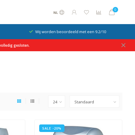
0
NL
/10
Op rekening betalen mogelijk
olledig gesloten.
SALE -20%