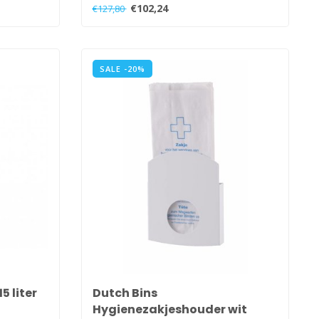
€102,24
€127,80
SALE -20%
5 liter
Dutch Bins
Hygienezakjeshouder wit