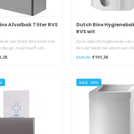
ns Afvalbak 7 liter RVS
Dutch Bins Hygienebak 
RVS wit
lbak van Dutch Bins blinkt niet
Deze stijlvolle hygiënebak van
in design, maar heeft ook ..
Bins-lijn biedt niet alleen een sf
1,28
€101,36
€126,70
%
SALE -20%