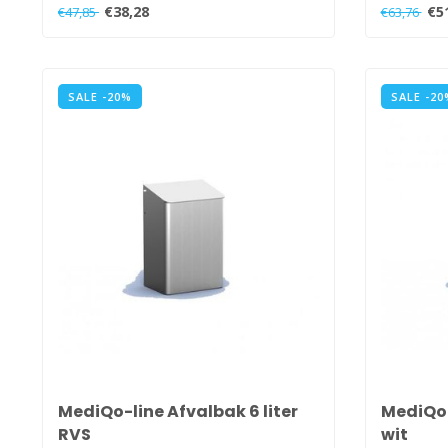
€38,28
€5
€47,85
€63,76
SALE -20%
SALE -20
MediQo-line Afvalbak 6 liter
MediQo-
RVS
wit