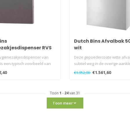
ins
Dutch Bins Afvalbak 50
zakjesdispenser RVS
wit
ygiënezakjesdispenser van
Deze gepoedercoate witte afval
 is een typisch voorbeeld van
subtiel weg in de overige aankl
2,40
€1.561,60
€1.952,00
Toon
1
-
24
van 31
Toon meer