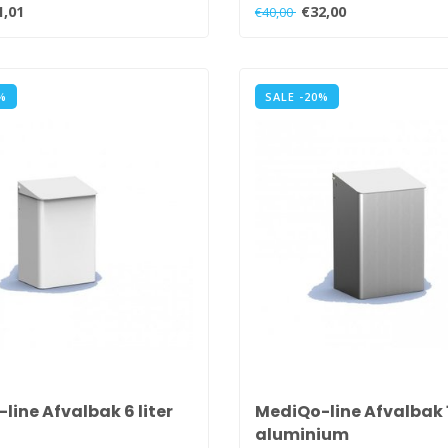
1,01
€32,00
€40,00
%
SALE -20%
line Afvalbak 6 liter
MediQo-line Afvalbak 1
aluminium