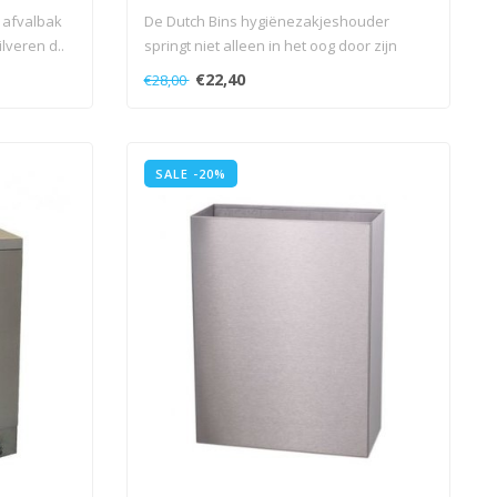
 afvalbak
De Dutch Bins hygiënezakjeshouder
lveren d..
springt niet alleen in het oog door zijn
subt..
€22,40
€28,00
SALE -20%