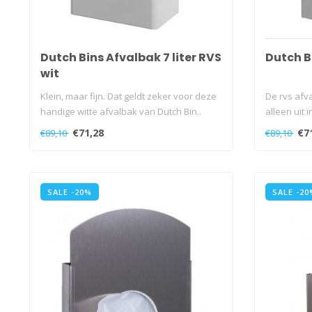
Dutch Bins Afvalbak 7 liter RVS
Dutch Bi
wit
Klein, maar fijn. Dat geldt zeker voor deze
De rvs afva
handige witte afvalbak van Dutch Bin..
alleen uit 
€71,28
€7
€89,10
€89,10
SALE -20%
SALE -20