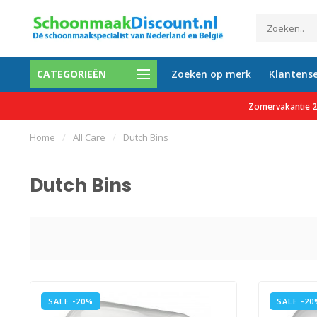
CATEGORIEËN
Zoeken op merk
Klantense
n 35.000 tevreden klanten
Gratis verzending vanaf
Zomervakantie 27
Home
/
All Care
/
Dutch Bins
Dutch Bins
SALE -20%
SALE -20