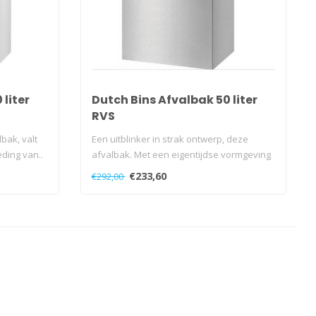
 liter
Dutch Bins Afvalbak 50 liter
RVS
bak, valt
Een uitblinker in strak ontwerp, deze
eding van..
afvalbak. Met een eigentijdse vormgeving
e..
€233,60
€292,00