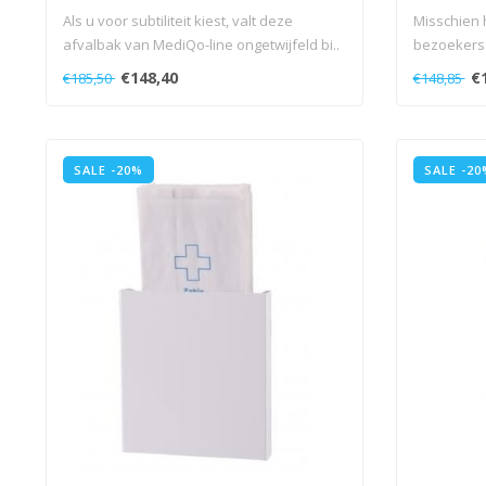
Als u voor subtiliteit kiest, valt deze
Misschien 
afvalbak van MediQo-line ongetwijfeld bi..
bezoekersf
is..
€148,40
€
€185,50
€148,85
SALE -20%
SALE -20