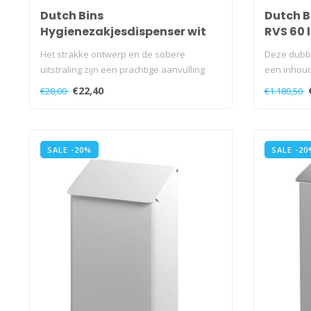
Dutch Bins
Dutch B
Hygienezakjesdispenser wit
RVS 60 l
Het strakke ontwerp en de sobere
Deze dubb
uitstraling zijn een prachtige aanvulling
een inhoud 
voor ..
€22,40
€28,00
€1.180,50
SALE -20%
SALE -20