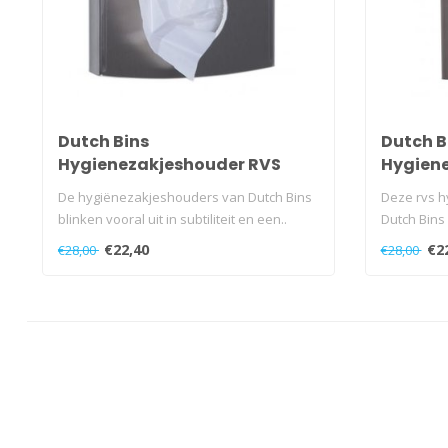
Dutch Bins
Dutch B
Hygienezakjeshouder RVS
Hygiene
De hygiënezakjeshouders van Dutch Bins
Deze rvs h
blinken vooral uit in subtiliteit en een..
Dutch Bins
sub..
€22,40
€2
€28,00
€28,00