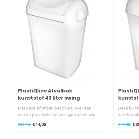
PlastiQline Afvalbak
PlastiQ
kunststof 43 liter swing
kunststo
Met deze afvalbak beschikt u over één
Deze kunst
van de praktische oplossingen van Plasti..
wordt vaak
€44,08
€3
€55,10
€49,80