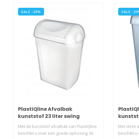
SALE -20%
SALE -20
PlastiQline Afvalbak
PlastiQ
kunststof 23 liter swing
kunststo
open
Met de kunststof afvalbak van PlastiQline
Met deze a
beschikt u over een goede oplossing. M..
beschikt u o