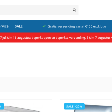
rvice
SALE
 €150 excl. btw
Wij worden beoordeeld met een 9.2
 juli t/m 16 augustus: beperkt open en beperkte verzending. 3 t/m 7 augustus v
%
SALE -20%