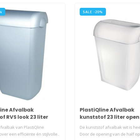
%
SALE -20%
line Afvalbak
PlastiQline Afvalbak
f RVS look 23 liter
kunststof 23 liter open
fvalbak van PlastiQline
De kunststof afvalbak wit is hee
ver een efficiënte én stijlvolle..
Door de opening van de half op