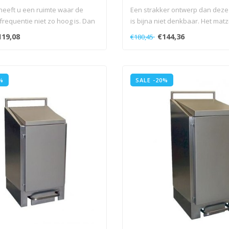
heeft u een ruimte waar de
Een strakker ontwerp dan deze
requentie niet zo hoog is. Dan
is bijna niet denkbaar. Het matzi
119,08
€144,36
€180,45
%
SALE -20%