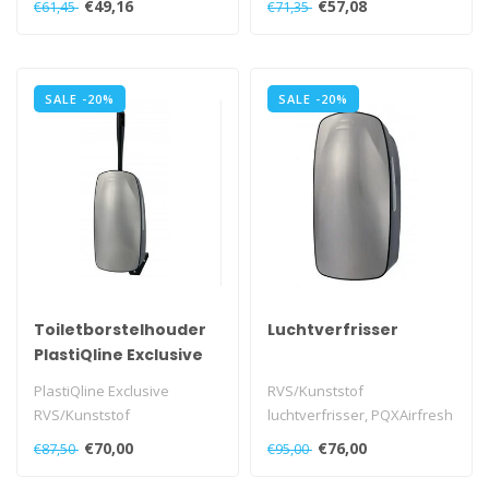
€49,16
€57,08
€61,45
€71,35
PQXSoap9..
functie, PQXJumb..
SALE -20%
SALE -20%
Toiletborstelhouder
Luchtverfrisser
PlastiQline Exclusive
PlastiQline Exclusive
RVS/Kunststof
RVS/Kunststof
luchtverfrisser, PQXAirfresh
toiletborstelhouder,
€70,00
€76,00
€87,50
€95,00
PQXBrush..