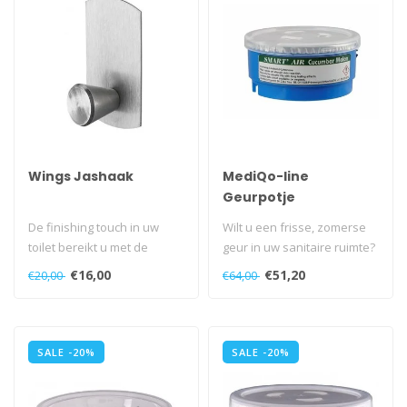
Wings Jashaak
MediQo-line
Geurpotje
Cucumber-Melon - 10
De finishing touch in uw
Wilt u een frisse, zomerse
stuks
toilet bereikt u met de
geur in uw sanitaire ruimte?
aanschaf van deze
Dan is het geurpotje kom..
€16,00
€51,20
€20,00
€64,00
universeelhaa..
SALE -20%
SALE -20%