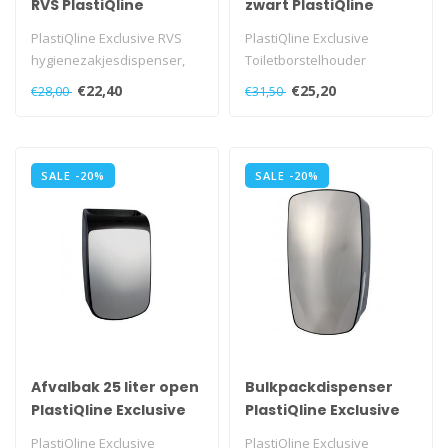
RVS PlastiQline
zwart PlastiQline
Exclusive
Exclusive
PlastiQline Exclusive RVS
PlastiQline Exclusive
hygienezakjesdispenser,
Toiletborstelhouder
PQXHyg
kunststof zwart,
€22,40
€25,20
€28,00
€31,50
PQXBrushZ..
SALE -20%
SALE -20%
Afvalbak 25 liter open
Bulkpackdispenser
PlastiQline Exclusive
PlastiQline Exclusive
PlastiQline Exclusive
PlastiQline Exclusive