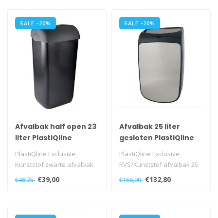
SALE -20%
SALE -20%
Afvalbak half open 23
Afvalbak 25 liter
liter PlastiQline
gesloten PlastiQline
Exclusive
Exclusive
PlastiQline Exclusive
PlastiQline Exclusive
Kunststof zwarte afvalbak
RVS/Kunststof afvalbak 25
half open, PQXA23..
liter gesloten, PQXAC25..
€39,00
€132,80
€48,75
€166,00