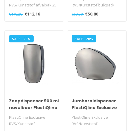
RVS/Kunststof afvalbak 25
RVS/Kunststof bulkpack
liter open, PQXA25..
dispenser, PQXTissue..
€112,16
€50,80
€140,20
€63,50
SALE -20%
SALE -20%
Zeepdispenser 900 ml
Jumboroldispenser
navulbaar PlastiQline
PlastiQline Exclusive
Exclusive
PlastiQline Exclusive
PlastiQline Exclusive
RVS/Kunststof
RVS/Kunststof
zeepdispenser 900 ml,
jumboroldispenser + restrol