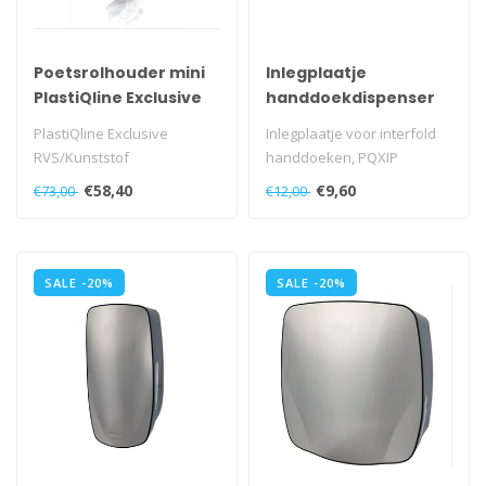
Poetsrolhouder mini
Inlegplaatje
PlastiQline Exclusive
handdoekdispenser
PlastiQline Exclusive
Inlegplaatje voor interfold
RVS/Kunststof
handdoeken, PQXIP
poetsrolhouder mini,
€58,40
€9,60
€73,00
€12,00
PQXMiniC..
SALE -20%
SALE -20%