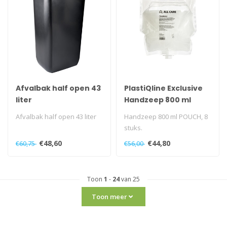
Afvalbak half open 43
PlastiQline Exclusive
liter
Handzeep 800 ml
POUCH x8
Afvalbak half open 43 liter
Handzeep 800 ml POUCH, 8
stuks.
Geschikt voor de 800 ml
€48,60
€44,80
€60,75
€56,00
POUCH dispensers...
Toon
1
-
24
van 25
Toon meer