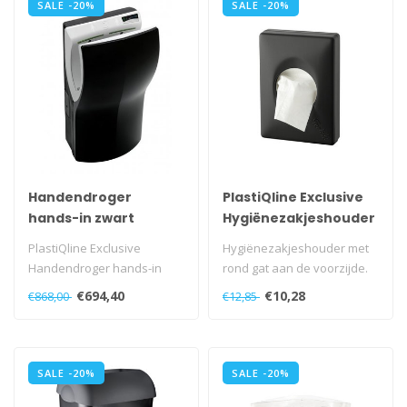
SALE -20%
SALE -20%
Handendroger
PlastiQline Exclusive
hands-in zwart
Hygiënezakjeshouder
automatisch
kunststof zwart
PlastiQline Exclusive
Hygiënezakjeshouder met
PlastiQline Exclusive
Handendroger hands-in
rond gat aan de voorzijde.
zwart automatisch, PQ14AZ..
Voor wandmontage...
€694,40
€10,28
€868,00
€12,85
SALE -20%
SALE -20%