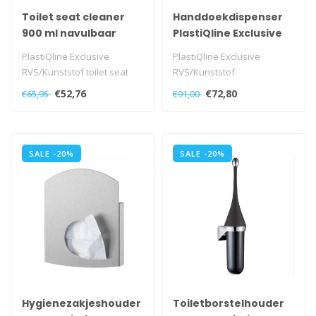
Toilet seat cleaner
Handdoekdispenser
900 ml navulbaar
PlastiQline Exclusive
PlastiQline Exclusive
PlastiQline Exclusive
PlastiQline Exclusive
RVS/Kunststof toilet seat
RVS/Kunststof
cleaner 900 ml, PQXToilet9..
handdoekdispenser,
€52,76
€72,80
€65,95
€91,00
PQXMidiH..
SALE -20%
SALE -20%
Hygienezakjeshouder
Toiletborstelhouder