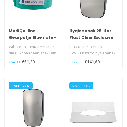
MediQo-line
Hygienebak 25 liter
Geurpotje Blue note -
PlastiQline Exclusive
10 stuks
Wilt u een sanitaire ruimte
PlastiQline Exclusive
die ruikt naar een spa? Dan
RVS/Kunststof hygienebak
zit u goed met het geurp..
25 liter, PQXH25..
€51,20
€141,60
€64,00
€177,00
SALE -20%
SALE -20%