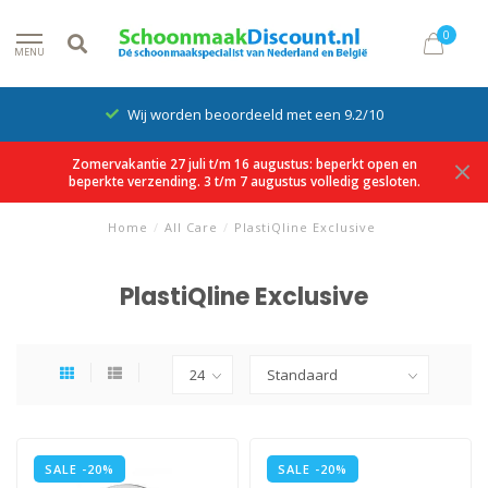
0
MENU
Wij worden beoordeeld met een 9.2/10
Zomervakantie 27 juli t/m 16 augustus: beperkt open en
beperkte verzending. 3 t/m 7 augustus volledig gesloten.
Home
/
All Care
/
PlastiQline Exclusive
PlastiQline Exclusive
SALE -20%
SALE -20%