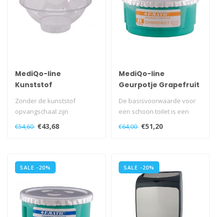
MediQo-line
MediQo-line
Kunststof
Geurpotje Grapefruit
opvangschaal AC-
- 10 stuks
Zonder de kunststof
De basisvoorwaarde voor
OVS
opvangschaal zijn
een schoon toilet is een
toiletborstelhouders niet
goede hygiëne. Toch is geur
€43,68
€51,20
€54,60
€64,00
compleet...
mi..
SALE -20%
SALE -20%