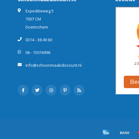
Expeditieweg 5
7007 CM
Doetinchem
0314 - 38 49 60
06 - 15016996
info@schoonmaakdiscount.nl