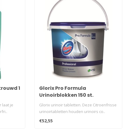
trouwd 1
Glorix Pro Formula
Urinoirblokken 150 st.
 laat je
Glorix urinoir tabletten. Deze Citroenfrisse
fri..
urinoirtabletten houden urinoirs co..
€52,55