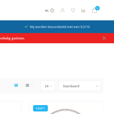
0
NL
Wij worden beoordeeld met een 9.2/10
olledig gesloten.
150ST