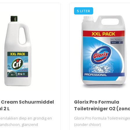
5 LITER
f. Cream Schuurmiddel
Glorix Pro Formula
 2 L
Toiletreiniger O2 (zon
chloor)
pervlakken diep en grondig en
Glorix Pro Formula Toiletreinige
randschoon, glanzend
(zonder chloor)