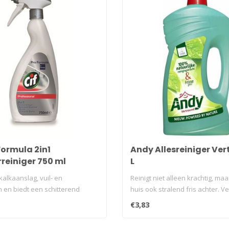
Formula 2in1
Andy Allesreiniger Ver
rreiniger 750 ml
L
lacon
kalkaanslag, vuil- en
Reinigt niet alleen krachtig, maar
 en biedt een schitterend
huis ook stralend fris achter. Ver
..
€3,83