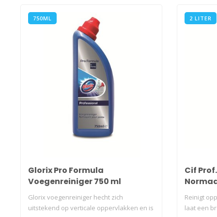
750ML
2 LITER
Glorix Pro Formula
Cif Pro
Voegenreiniger 750 ml
Normaal
Glorix voegenreiniger hecht zich
Reinigt op
uitstekend op verticale oppervlakken en is
laat een b