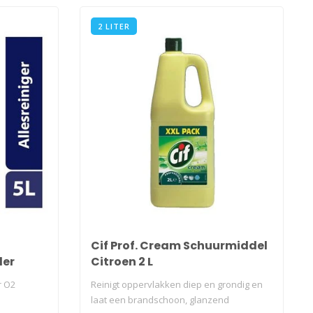
2 LITER
Cif Prof. Cream Schuurmiddel
der
Citroen 2 L
r O2
Reinigt oppervlakken diep en grondig en
laat een brandschoon, glanzend