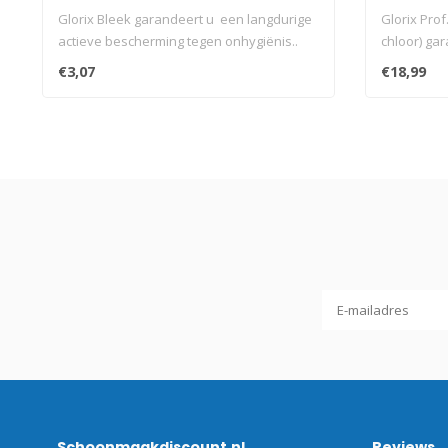
Glorix Bleek garandeert u een langdurige
Glorix Prof
actieve bescherming tegen onhygiënis..
chloor) ga
€3,07
€18,99
Schoonmaakdiscount.nl
Reviews