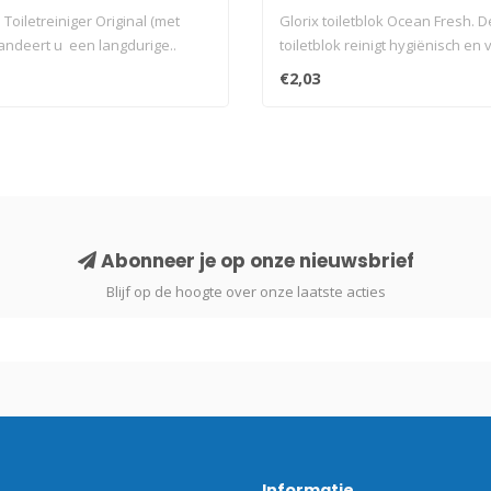
. Toiletreiniger Original (met
Glorix toiletblok Ocean Fresh. 
randeert u een langdurige..
toiletblok reinigt hygiënisch en
k..
€2,03
Abonneer je op onze nieuwsbrief
Blijf op de hoogte over onze laatste acties
Informatie