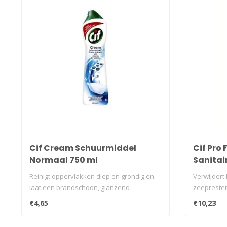
Cif Cream Schuurmiddel
Cif Pro 
Normaal 750 ml
Sanitai
sproeif
Reinigt oppervlakken diep en grondig en
Verwijdert 
laat een brandschoon, glanzend
zeepresten
oppervlak..
resultaat m
€4,65
€10,23