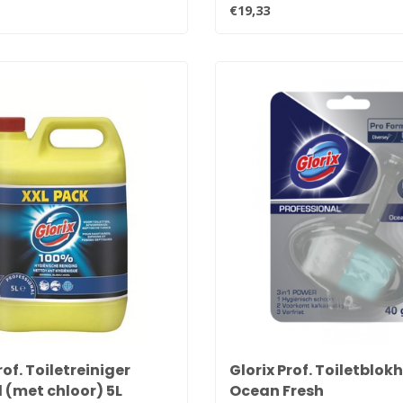
.
€19,33
rof. Toiletreiniger
Glorix Prof. Toiletblo
l (met chloor) 5L
Ocean Fresh