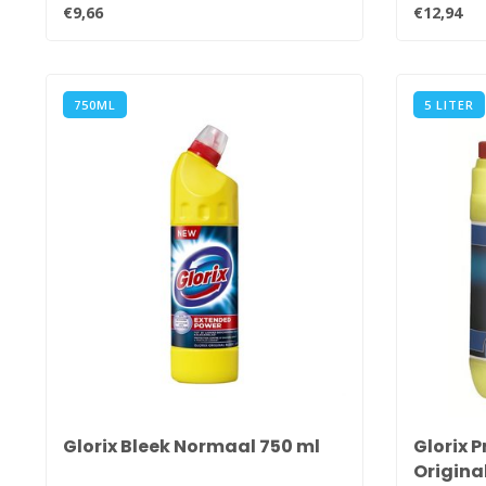
dus ..
oppervlak.
€9,66
€12,94
750ML
5 LITER
Glorix Bleek Normaal 750 ml
Glorix P
Origina