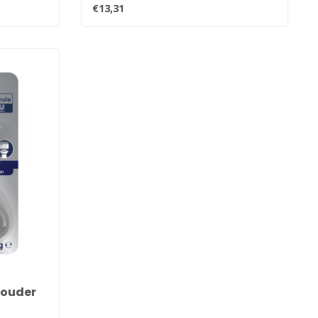
oppervlak..
€13,31
khouder