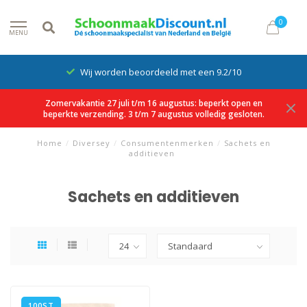
0
MENU
Wij worden beoordeeld met een 9.2/10
Zomervakantie 27 juli t/m 16 augustus: beperkt open en
beperkte verzending. 3 t/m 7 augustus volledig gesloten.
Home
/
Diversey
/
Consumentenmerken
/
Sachets en
additieven
Sachets en additieven
100ST