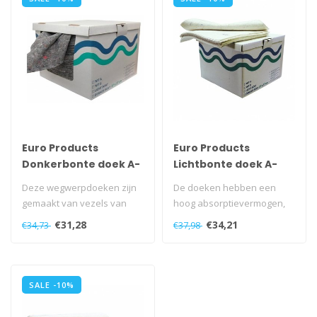
Euro Products
Euro Products
Donkerbonte doek A-
Lichtbonte doek A-
kwaliteit, 37cm x 37cm
kwaliteit, 37cm x 37cm
Deze wegwerpdoeken zijn
De doeken hebben een
gemaakt van vezels van
hoog absorptievermogen,
overwegend katoen. De
zijn volumineus en zacht...
€31,28
€34,21
€34,73
€37,98
doeken hebb..
SALE -10%