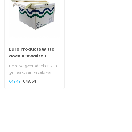
Euro Products Witte
doek A-kwaliteit,
37cm x 37cm
Deze wegwerpdoeken zijn
gemaakt van vezels van
overwegend katoen...
€43,64
€48,48