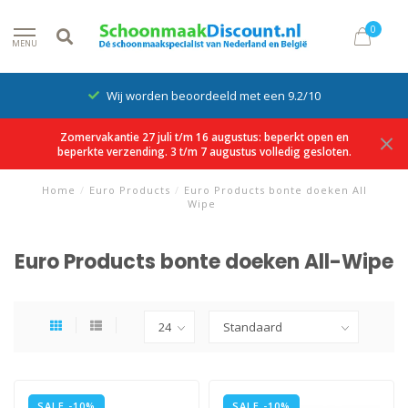
0
MENU
Wij worden beoordeeld met een 9.2/10
Zomervakantie 27 juli t/m 16 augustus: beperkt open en
beperkte verzending. 3 t/m 7 augustus volledig gesloten.
Home
/
Euro Products
/
Euro Products bonte doeken All
Wipe
Euro Products bonte doeken All-Wipe
SALE -10%
SALE -10%