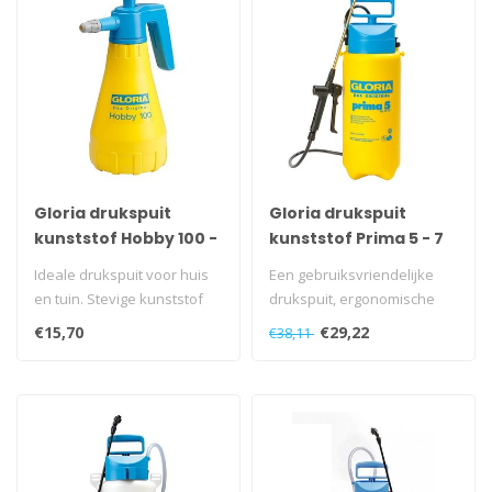
Gloria drukspuit
Gloria drukspuit
kunststof Hobby 100 -
kunststof Prima 5 - 7
1 liter
liter
Ideale drukspuit voor huis
Een gebruiksvriendelijke
en tuin. Stevige kunststof
drukspuit, ergonomische
tank, verstelbaar sproeibe..
knijpkraan, messing
€15,70
€29,22
€38,11
spuitstok, ..