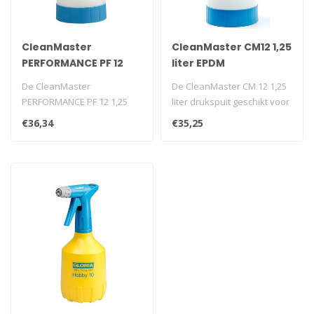
CleanMaster
CleanMaster CM12 1,25
PERFORMANCE PF 12
liter EPDM
1,25 liter Viton
De CleanMaster
De CleanMaster CM 12 1,25
PERFORMANCE PF 12 1,25
liter drukspuit geschikt voor
liter Viton is een
het vernevelen van
€36,34
€35,25
oliebestendige drukspui..
zure..