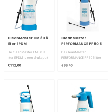
CleanMaster CM 80 8
CleanMaster
liter EPDM
PERFORMANCE PF 50 5
liter Viton
De CleanMaster CM 80 8
De CleanMaster
liter EPDM is een drukspuit
PERFORMANCE PF 50 5 liter
met een grote vulinhoud
Viton is een oliebestendige
€112,00
€99,40
gesch..
drukspuit m..