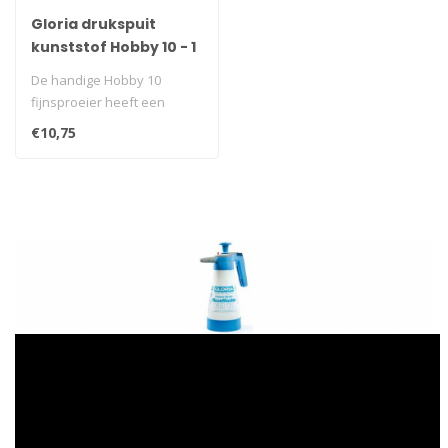
Gloria drukspuit
kunststof Hobby 10 - 1
liter
De handige Hobby 10
fijnsproeier heeft een
dubbelwerkende precisie
€10,75
pomp - één ..