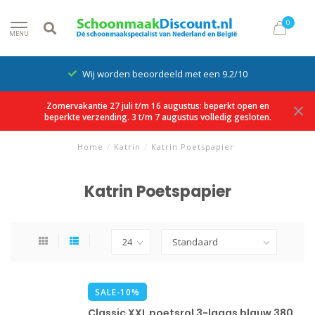
0
MENU
Wij worden beoordeeld met een 9.2/10
Zomervakantie 27 juli t/m 16 augustus: beperkt open en
beperkte verzending. 3 t/m 7 augustus volledig gesloten.
Home
/
Katrin
/
Katrin Poetspapier
Katrin Poetspapier
SALE-10%
Classic XXL poetsrol 3-laags blauw 380