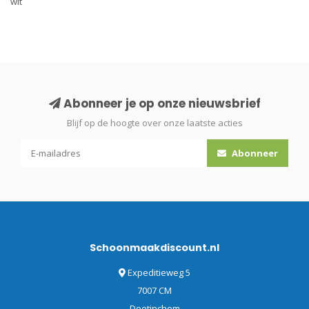
wit
Abonneer je op onze nieuwsbrief
Blijf op de hoogte over onze laatste acties
Abonneer
Schoonmaakdiscount.nl
Expeditieweg 5
7007 CM
Doetinchem