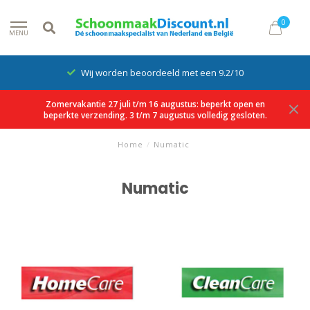
0
MENU
Wij worden beoordeeld met een 9.2/10
Zomervakantie 27 juli t/m 16 augustus: beperkt open en
beperkte verzending. 3 t/m 7 augustus volledig gesloten.
Home
/
Numatic
Numatic