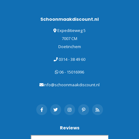
gebruik, worden de stofzuigers
ook vaak gekocht door de
consument
. Naast de stof- en waterzuigers vindt u hier ook
Schoonmaakdiscount.nl
sproei-extractiemachines voor het extra goed reinigen van
tapijt en bekleding.
Expeditieweg 5
7007 CM
Floorcare
Doetinchem
De Floorcare catalogus van Numatic bestaat uit
eenschijfsmachines, schrob-zuigautomaten en veegmachines.
0314 - 38 49 60
Versacare
06 - 15016996
De versacare lijn van Numatic is een mooie productlijn met
mopsystemen, werkwagens, vuiverzamelwagens,
info@schoonmaakdiscount.nl
wasverzamelwagens, hotelwagens en divese moppen. In deze
catalogus vindt u
al het materiaal dat een schoonmaker
nodig heeft
. Te gebruiken in combinatie met onze
schoonmaakmiddelen.
Reviews