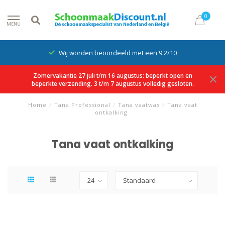
0
MENU
Wij worden beoordeeld met een 9.2/10
Zomervakantie 27 juli t/m 16 augustus: beperkt open en
beperkte verzending. 3 t/m 7 augustus volledig gesloten.
Home
/
Tana Professional
/
Tana vaatwas
/
Tana vaat
ontkalking
Tana vaat ontkalking