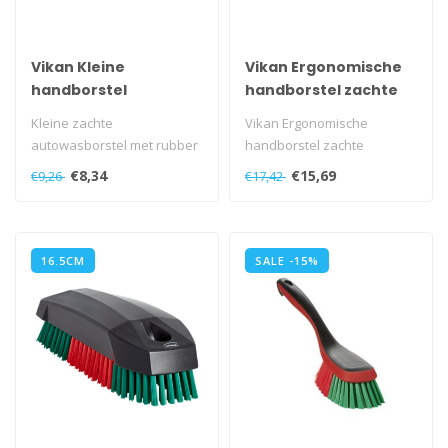
Vikan Kleine
Vikan Ergonomische
handborstel
handborstel zachte
gespleten polyester
Kleine zachte
Vikan Ergonomische
vezels
autowasborstel met rubber
handborstel zachte
stootrand ter vermijding van
gespleten polyester vezels..
€8,34
€15,69
€9,26
€17,42
lakschade. ..
16.5CM
SALE -15%