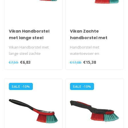
Vikan Handborstel
Vikan Zachte
met lange steel
handborstel met
zachte gespleten
watertoevoer zachte
Vikan Handborstel met
Handborstel met
polyester vezels
gespleten polyester
lange steel zachte
watertoevoer en
vezels
gespleten polyester vezels..
Gardenaaansluiting. Voor
€6,83
€15,38
€7,59
€17,08
personenauto’s en kle..
SALE -10%
SALE -10%