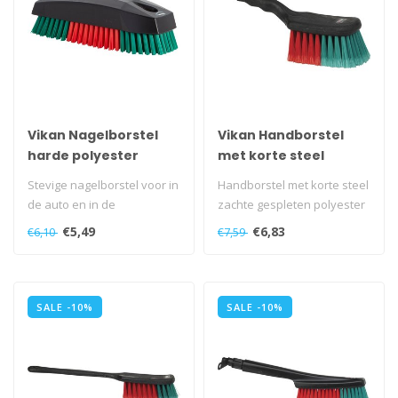
Vikan Nagelborstel
Vikan Handborstel
harde polyester
met korte steel
vezels rood-groen
zachte gespleten
Stevige nagelborstel voor in
Handborstel met korte steel
polyester vezels
de auto en in de
zachte gespleten polyester
werkplaats. Blijft bij de
vezels..
€5,49
€6,83
€6,10
€7,59
wasbak d..
SALE -10%
SALE -10%