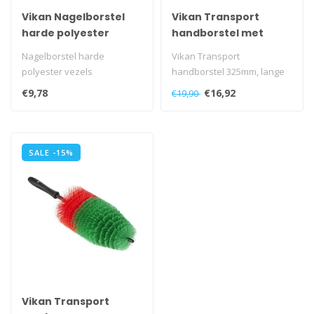
Vikan Nagelborstel
Vikan Transport
harde polyester
handborstel met
vezels
rubber stootrand
Nagelborstel harde
Vikan Transport
polyester vezels
handborstel 325mm, lange
vezels, rubber stootrand..
€9,78
€16,92
€19,90
SALE -15%
Vikan Transport