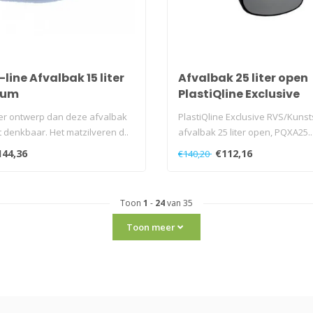
line Afvalbak 15 liter
Afvalbak 25 liter open
ium
PlastiQline Exclusive
er ontwerp dan deze afvalbak
PlastiQline Exclusive RVS/Kunst
et denkbaar. Het matzilveren d..
afvalbak 25 liter open, PQXA25..
144,36
€112,16
€140,20
Toon
1
-
24
van 35
Toon meer