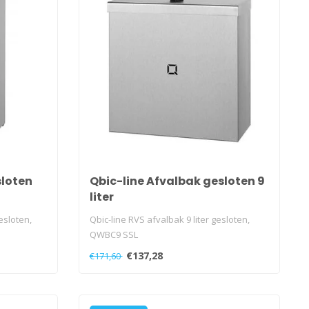
sloten
Qbic-line Afvalbak gesloten 9
liter
esloten,
Qbic-line RVS afvalbak 9 liter gesloten,
QWBC9 SSL
€137,28
€171,60