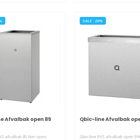
%
SALE -20%
ne Afvalbak open 85
Qbic-line Afvalbak open
VS afvalbak 85 liter open,
Qbic-line RVS afvalbak open 9 li