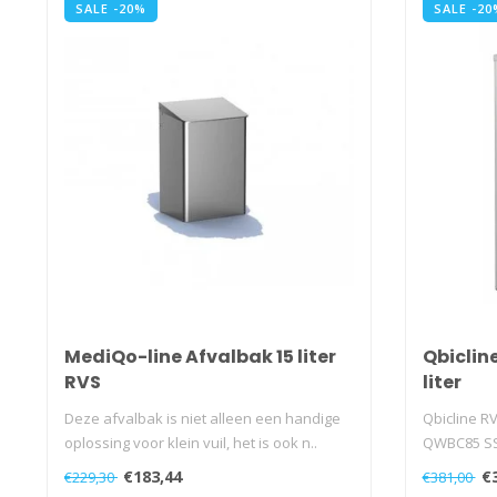
SALE -20%
SALE -20
MediQo-line Afvalbak 15 liter
Qbiclin
RVS
liter
Deze afvalbak is niet alleen een handige
Qbicline RV
oplossing voor klein vuil, het is ook n..
QWBC85 S
€183,44
€
€229,30
€381,00