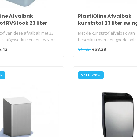
line Afvalbak
PlastiQline Afvalbak
f RVS look 23 liter
kunststof 23 liter swin
tof van deze afvalbak met 23
Met de kunststof afvalbak van P
d is afgewerkt met een RVS loo..
beschikt u over een goede oplos
5,12
€38,28
€47,85
%
SALE -20%