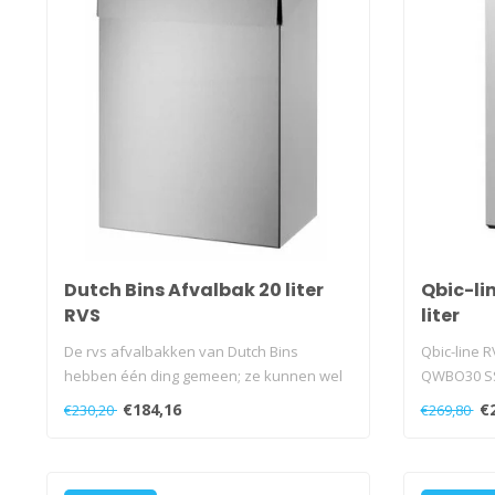
Dutch Bins Afvalbak 20 liter
Qbic-li
RVS
liter
De rvs afvalbakken van Dutch Bins
Qbic-line R
hebben één ding gemeen; ze kunnen wel
QWBO30 S
tegen ..
€184,16
€
€230,20
€269,80