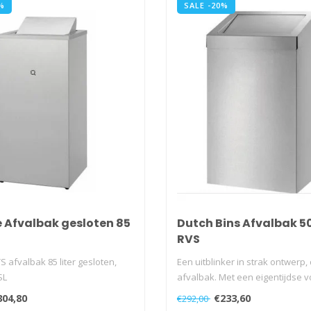
%
SALE -20%
e Afvalbak gesloten 85
Dutch Bins Afvalbak 50
RVS
S afvalbak 85 liter gesloten,
Een uitblinker in strak ontwerp,
SL
afvalbak. Met een eigentijdse 
e..
304,80
€233,60
€292,00