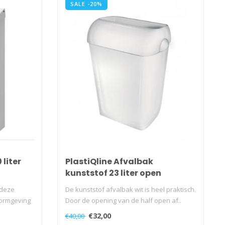
SALE -20%
 liter
PlastiQline Afvalbak
kunststof 23 liter open
 deze
De kunststof afvalbak wit is heel praktisch.
vormgeving
Door de opening van de half open af..
€32,00
€40,00