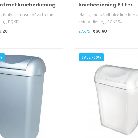
of met kniebediening
kniebediening 8 liter
kunststof
 Afvalbak kunststof 20 liter met
PlastiQline Afvalbak 8 liter kuns
ing, PQKBL..
kniebediening, PQKBS..
9,20
€60,60
€75,75
%
SALE -20%