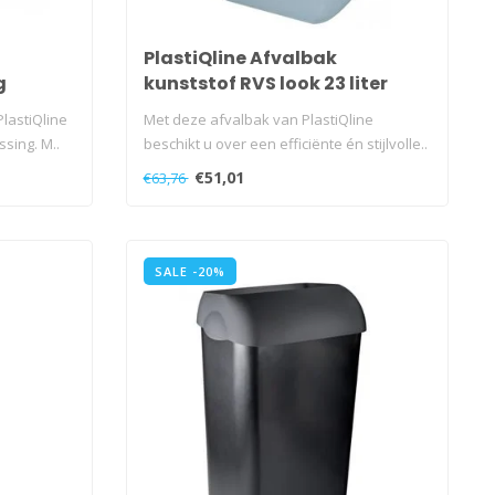
PlastiQline Afvalbak
g
kunststof RVS look 23 liter
open
lastiQline
Met deze afvalbak van PlastiQline
sing. M..
beschikt u over een efficiënte én stijlvolle..
€51,01
€63,76
SALE -20%