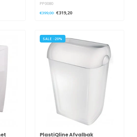
PP0080
€319,20
€399,00
SALE -20%
met
PlastiQline Afvalbak