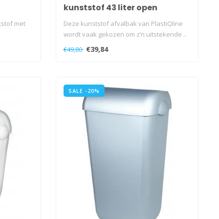
kunststof 43 liter open
tstof met
Deze kunststof afvalbak van PlastiQline
wordt vaak gekozen om z’n uitstekende ..
€39,84
€49,80
SALE -20%