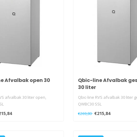
ne Afvalbak open 30
Qbic-line Afvalbak ge
30 liter
VS afvalbak 30 liter open,
Qbic-line RVS afvalbak 30 liter g
SL
QWBC30 SSL
215,84
€215,84
€269,80