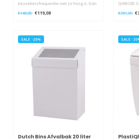
bezoekersfrequentie niet zo hoog is. Dan
QWBO85 S
is..
€119,08
€
€148,85
€381,00
SALE -20%
SALE -20
Dutch Bins Afvalbak 20 liter
PlastiQ