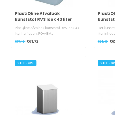
PlastiQline Afvalbak
PlastiQ
kunststof RVS look 43 liter
kunststo
open
swings
PlatiQline Afvalbak kunststof RVS look 43
Het kunsts
liter half open, PQA43M..
liter inhou
€61,72
€6
€77,15
€81,40
SALE -20%
SALE -20