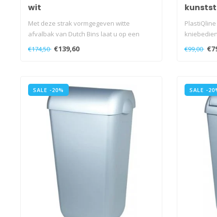
wit
kunstst
20 liter
Met deze strak vormgegeven witte
PlastiQline
afvalbak van Dutch Bins laat u op een
kniebedien
subtiele ..
€139,60
€7
€174,50
€99,00
SALE -20%
SALE -20