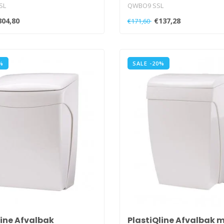
SL
QWBO9 SSL
304,80
€137,28
€171,60
%
SALE -20%
line Afvalbak
PlastiQline Afvalbak 