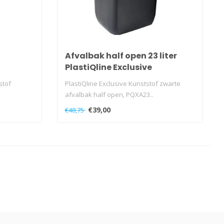
Afvalbak half open 23 liter
PlastiQline Exclusive
stof
PlastiQline Exclusive Kunststof zwarte
afvalbak half open, PQXA23..
€39,00
€48,75