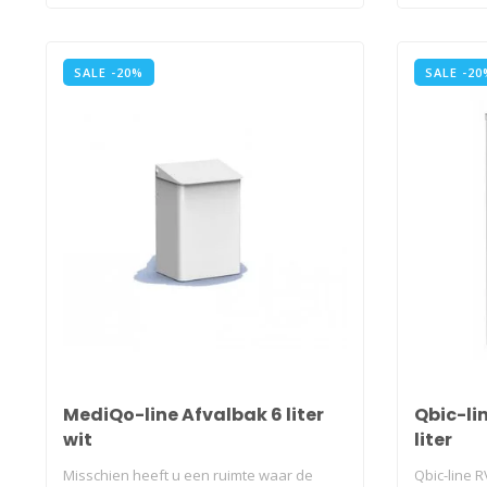
SALE -20%
SALE -20
MediQo-line Afvalbak 6 liter
Qbic-li
wit
liter
Misschien heeft u een ruimte waar de
Qbic-line R