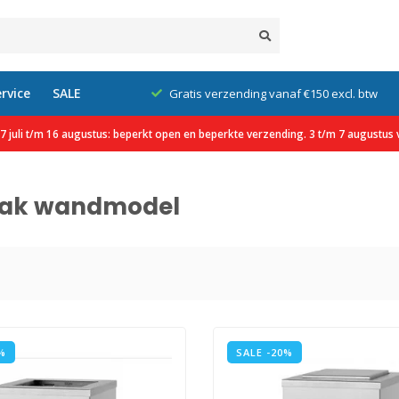
rvice
SALE
Gratis verzending vanaf €150 excl. btw
 juli t/m 16 augustus: beperkt open en beperkte verzending. 3 t/m 7 augustus v
bak wandmodel
%
SALE -20%