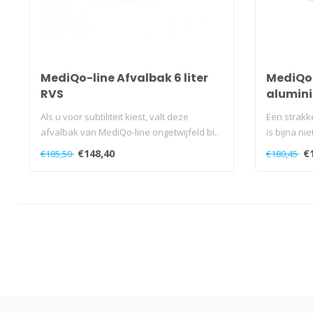
MediQo-line Afvalbak 6 liter
MediQo-
RVS
alumin
Als u voor subtiliteit kiest, valt deze
Een strakk
afvalbak van MediQo-line ongetwijfeld bi..
is bijna ni
€148,40
€
€185,50
€180,45