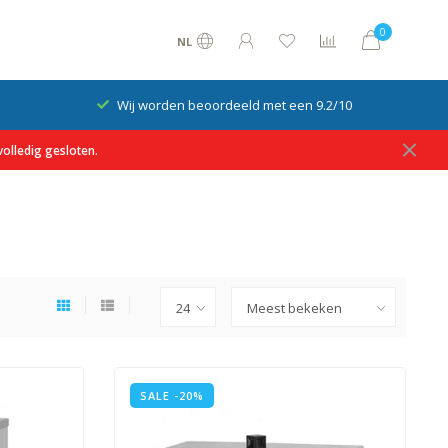
0
NL
Wij worden beoordeeld met een 9.2/10
olledig gesloten.
SALE -20%