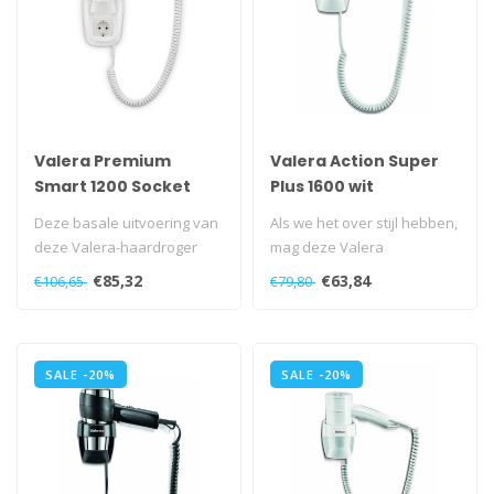
Valera Premium
Valera Action Super
Smart 1200 Socket
Plus 1600 wit
Wandhaardroger
Deze basale uitvoering van
Als we het over stijl hebben,
deze Valera-haardroger
mag deze Valera
biedt precies waarvoor hij
wandhaardroger zeker niet
€85,32
€63,84
€106,65
€79,80
bed..
ontbreke..
SALE -20%
SALE -20%