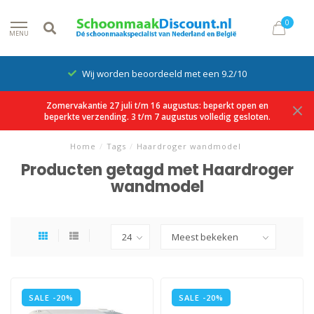
0
MENU
Wij worden beoordeeld met een 9.2/10
Zomervakantie 27 juli t/m 16 augustus: beperkt open en
beperkte verzending. 3 t/m 7 augustus volledig gesloten.
Home
/
Tags
/
Haardroger wandmodel
Producten getagd met Haardroger
wandmodel
SALE -20%
SALE -20%