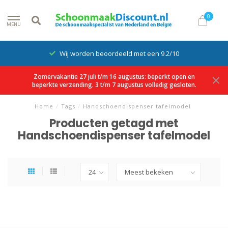
0
MENU
Wij worden beoordeeld met een 9.2/10
Zomervakantie 27 juli t/m 16 augustus: beperkt open en
beperkte verzending. 3 t/m 7 augustus volledig gesloten.
Home
/
Tags
/
Handschoendispenser tafelmodel
Producten getagd met
Handschoendispenser tafelmodel