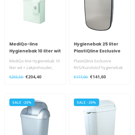
MediQo-line
Hygienebak 25 liter
Hygienebak 10 liter wit
PlastiQline Exclusive
MediQo-line Hygienebak 10
PlastiQline Exclusive
liter wit + zakjeshouder,
RVS/Kunststof hygienebak
MQHB10P
25 liter, PQXH25..
€204,40
€141,60
€255,50
€177,00
SALE -20%
SALE -20%