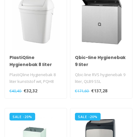
PlastiQline
Qbic-line Hygienebak
Hygienebak 8 liter
9 liter
kunststof wit
PlastiQline Hygienebak 8
Qbic-line RVS hygienebak 9
liter kunststof wit, PQH8
liter, QLB9 SSL
€32,32
€137,28
€40,40
€171,60
SALE -20%
SALE -20%