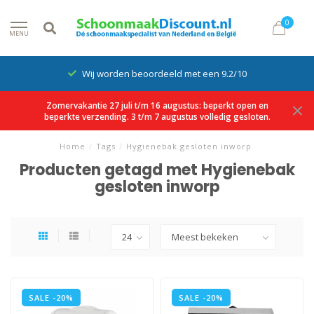
0
MENU
Wij worden beoordeeld met een 9.2/10
Zomervakantie 27 juli t/m 16 augustus: beperkt open en
beperkte verzending. 3 t/m 7 augustus volledig gesloten.
Home
/
Tags
/
Hygienebak gesloten inworp
Producten getagd met Hygienebak
gesloten inworp
SALE -20%
SALE -20%