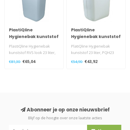
PlastiQline
PlastiQline
Hygienebak kunststof
Hygienebak kunststof
RVS look
23 liter
PlastiQline Hygienebak
PlatiQline Hygienebak
kunststof RVS look 23 liter,
kunststof 23 liter, PQH23
PQH23M
€65,04
€43,92
€81,30
€54,90
Abonneer je op onze nieuwsbrief
Blijf op de hoogte over onze laatste acties