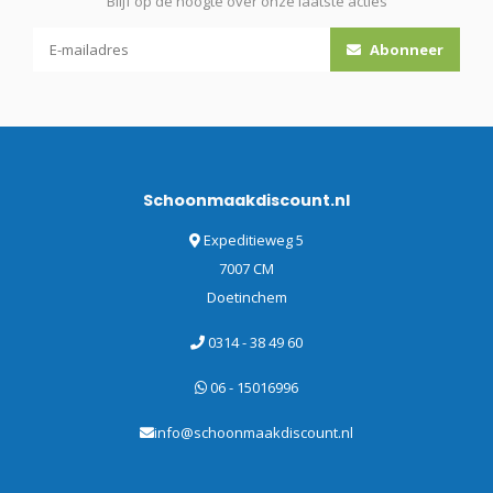
Blijf op de hoogte over onze laatste acties
Abonneer
Schoonmaakdiscount.nl
Expeditieweg 5
7007 CM
Doetinchem
0314 - 38 49 60
06 - 15016996
info@schoonmaakdiscount.nl