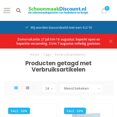
0
MENU
Wij worden beoordeeld met een 9.2/10
Zomervakantie 27 juli t/m 16 augustus: beperkt open en
beperkte verzending. 3 t/m 7 augustus volledig gesloten.
Home
/
Tags
/
Verbruiksartikelen
Producten getagd met
Verbruiksartikelen
SALE -20%
SALE -20%