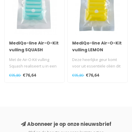
MediQo-line Air-O-Kit
MediQo-line Air-O-Kit
vulling SQUASH
vulling LEMON
Met de Air-O-Kit vulling
Deze heerlijke geur komt
Squash realiseert u in een
voor uit essentiële oliën dit
handomdraai een frisse en
prettig zijn voor de me..
€76,64
€76,64
€95,80
€95,80
sc..
Abonneer je op onze nieuwsbrief