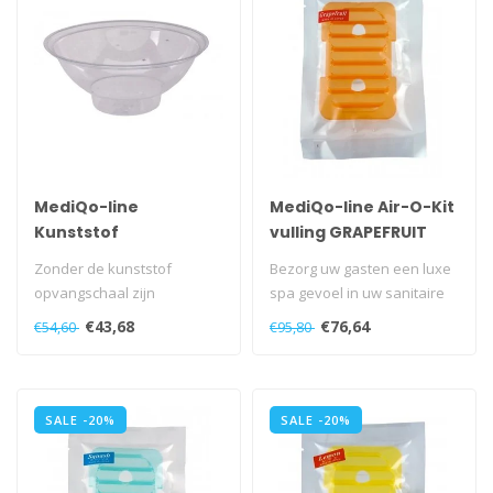
MediQo-line
MediQo-line Air-O-Kit
Kunststof
vulling GRAPEFRUIT
opvangschaal AC-
Zonder de kunststof
Bezorg uw gasten een luxe
OVS
opvangschaal zijn
spa gevoel in uw sanitaire
toiletborstelhouders niet
ruimten...
€43,68
€76,64
€54,60
€95,80
compleet...
SALE -20%
SALE -20%