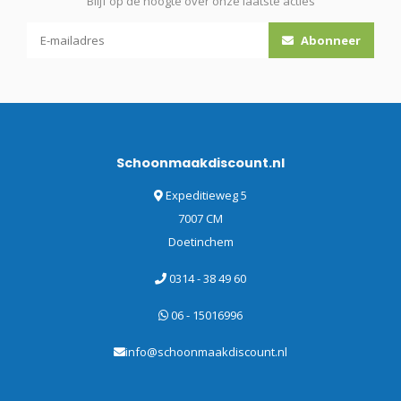
Blijf op de hoogte over onze laatste acties
Abonneer
Schoonmaakdiscount.nl
Expeditieweg 5
7007 CM
Doetinchem
0314 - 38 49 60
06 - 15016996
info@schoonmaakdiscount.nl