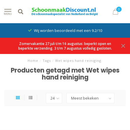
0
MENU
Wij worden beoordeeld met een 9.2/10
Zomervakantie 27 juli t/m 16 augustus: beperkt open en
beperkte verzending. 3 t/m 7 augustus volledig gesloten.
Home
/
Tags
/
Wet wipes hand reiniging
Producten getagd met Wet wipes
hand reiniging