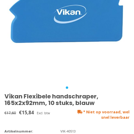
Vikan Flexibele handschraper,
165x2x92mm, 10 stuks, blauw
€15,84
* Niet op voorraad, wel
€17,60
Excl. btw
snel leverbaar
Artikelnummer:
VIK-40513