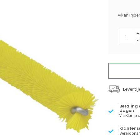
Vikan Pijp
Levertij
Betaling 
dagen
Via Klarna of
Klantense
Bereik ons v