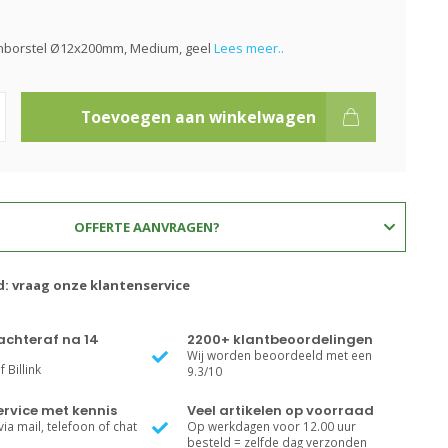
enborstel Ø12x200mm, Medium, geel
Lees meer..
Toevoegen aan winkelwagen
OFFERTE AANVRAGEN?
d: vraag onze klantenservice
achteraf na 14
2200+ klantbeoordelingen
Wij worden beoordeeld met een
 Billink
9.3/10
rvice met kennis
Veel artikelen op voorraad
ia mail, telefoon of chat
Op werkdagen voor 12.00 uur
besteld = zelfde dag verzonden