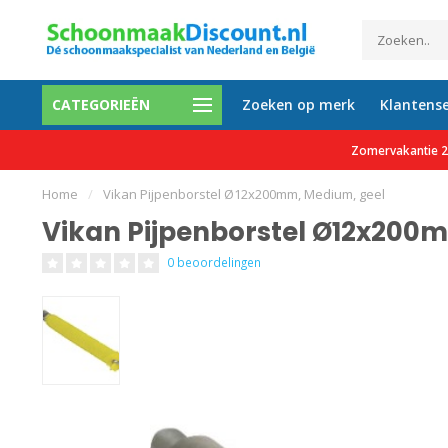
CATEGORIEËN
Zoeken op merk
Klantense
0 tevreden klanten
Gratis verzending vanaf €150 e
Zomervakantie 27
Home
/
Vikan Pijpenborstel Ø12x200mm, Medium, geel
Vikan Pijpenborstel Ø12x200
0 beoordelingen