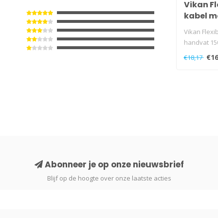
Vikan Fl
kabel m
150cm, 
Vikan Flexi
handvat 150
€16
€18,17
Abonneer je op onze nieuwsbrief
Blijf op de hoogte over onze laatste acties