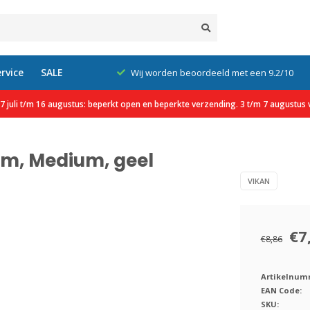
rvice
SALE
xcl. btw
Wij worden beoordeeld met een 9.2/10
 juli t/m 16 augustus: beperkt open en beperkte verzending. 3 t/m 7 augustus v
mm, Medium, geel
VIKAN
€7
€8,86
Artikelnum
EAN Code:
SKU: