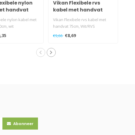
exibele nylon
Vikan Flexibele rvs
Vik
et handvat
kabel met handvat
ve
wit
75cm, Wit/RVS
RV
bele nylon kabel met
Vikan Flexibele rvs kabel met
Vika
cm, wit
handvat 75cm, Wit/RVS
75c
,35
€8,69
€9,66
€9,
Abonneer