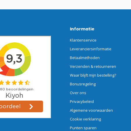
Informatie
Klantenservice
Leveranciersinformatie
Betaalmethoden
Verzenden & retourneren
Waar blijft mijn bestelling?
Bonusregeling
Over ons
Privacybeleid
Algemene voorwaarden
Cookie verklaring
Punten sparen