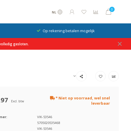
0
NL
Op rekening betalen mogelijk
olledig gesloten.
,97
* Niet op voorraad, wel snel
Excl. btw
leverbaar
mer:
VIK-53546
5705020535468
VIK-53546