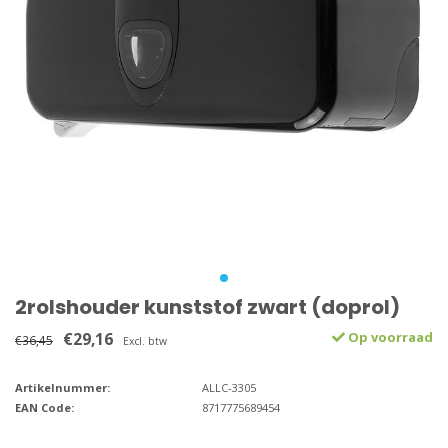
2rolshouder kunststof zwart (doprol)
€29,16
Op voorraad
€36,45
Excl. btw
Artikelnummer:
ALLC-3305
EAN Code:
8717775689454