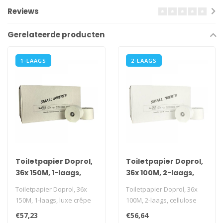
Reviews
Gerelateerde producten
1-LAAGS
2-LAAGS
Toiletpapier Doprol,
Toiletpapier Doprol,
36x 150M, 1-laags,
36x 100M, 2-laags,
luxe crÃªpe wit
cellulose
Toiletpapier Doprol, 36x
Toiletpapier Doprol, 36x
150M, 1-laags, luxe crêpe
100M, 2-laags, cellulose
wit
i.v.m. transportkosten is
€57,23
€56,64
i.v.m. transportkosten ..
afn..