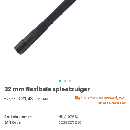
32 mm flexibele spleetzuiger
€21,48
* Niet op voorraad, wel
€26,86
Excl. btw
snel leverbaar
Artikelnummer:
NUM-909558
EAN Code:
5028965786260