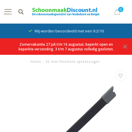
0
MENU
Wij worden beoordeeld met een 9.2/10
Zomervakantie 27 juli t/m 16 augustus: beperkt open en
beperkte verzending. 3 t/m 7 augustus volledig gesloten.
Home
/
32 mm flexibele spleetzuiger