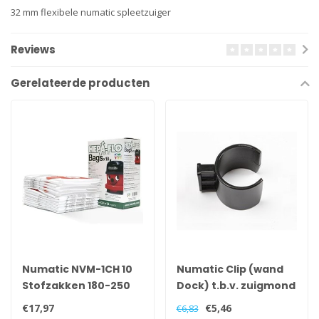
32 mm flexibele numatic spleetzuiger
Reviews
Gerelateerde producten
Numatic NVM-1CH 10
Numatic Clip (wand
Stofzakken 180-250
Dock) t.b.v. zuigmond
modellen
parkeerstand
€17,97
€5,46
€6,83