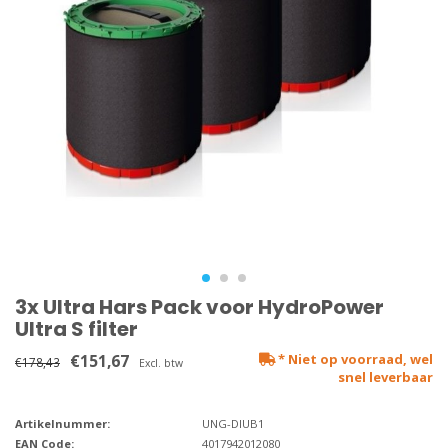
3x Ultra Hars Pack voor HydroPower
Ultra S filter
€151,67
* Niet op voorraad, wel
€178,43
Excl. btw
snel leverbaar
Artikelnummer:
UNG-DIUB1
EAN Code:
4017942012080