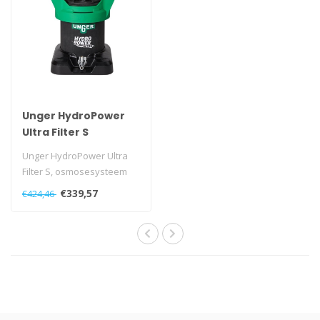
Unger HydroPower
Ultra Filter S
Unger HydroPower Ultra
Filter S, osmosesysteem
voor het reinigen van glas
€339,57
€424,46
met 10..