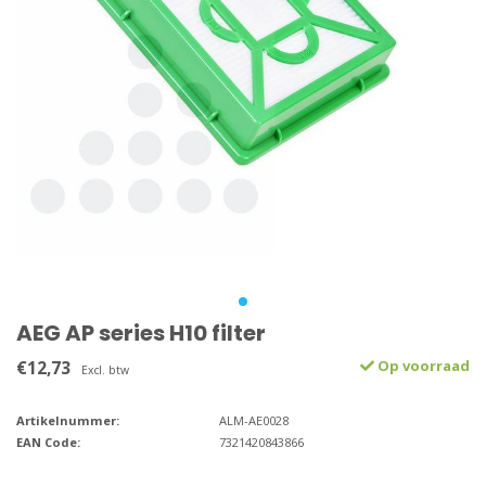
AEG AP series H10 filter
€12,73
Op voorraad
Excl. btw
Artikelnummer:
ALM-AE0028
EAN Code:
7321420843866