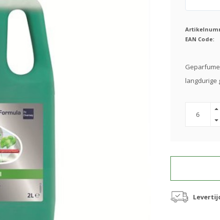
Artikelnum
EAN Code:
Geparfumeer
langdurige 
Levertij