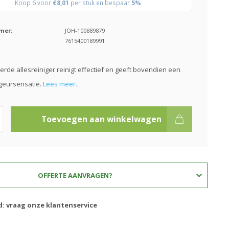
Koop 6 voor
€8,01
per stuk en bespaar
5%
mer:
JOH-100889879
7615400189991
de allesreiniger reinigt effectief en geeft bovendien een
geursensatie.
Lees meer..
Toevoegen aan winkelwagen
OFFERTE AANVRAGEN?
d: vraag onze klantenservice