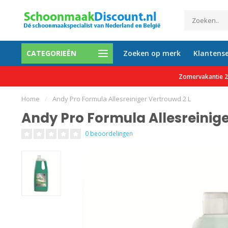
CATEGORIEËN
Zoeken op merk
Klantense
etalen mogelijk
Al meer dan 35.000 tevreden 
Zomervakantie 27
Home
/
Andy Pro Formula Allesreiniger Vertrouwd 2 L
Andy Pro Formula Allesreinige
0 beoordelingen