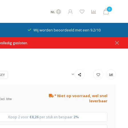
0
NL
Wij worden beoordeeld met een 9.2/10
olledig gesloten.
SEY
* Niet op voorraad, wel snel
Excl. btw
leverbaar
Koop 2 voor
€8,26
per stuk en bespaar
2%