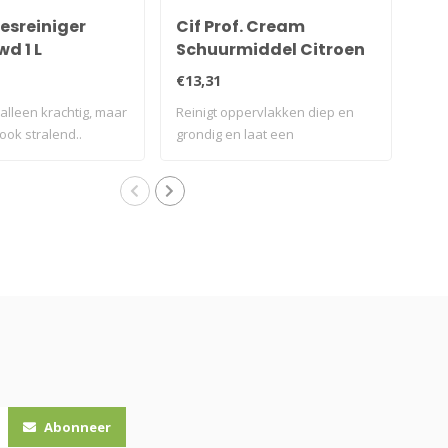
esreiniger
Cif Prof. Cream
Ci
d 1 L
Schuurmiddel Citroen
Sc
2 L
No
€13,31
€12
 alleen krachtig, maar
Reinigt oppervlakken diep en
Rein
 ook stralend..
grondig en laat een
gron
brandschoon..
bra
Abonneer