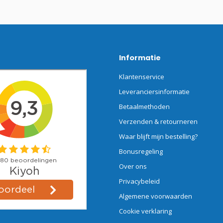
Informatie
Klantenservice
Leveranciersinformatie
Betaalmethoden
Verzenden & retourneren
Waar blijft mijn bestelling?
Bonusregeling
Over ons
Privacybeleid
Algemene voorwaarden
Cookie verklaring