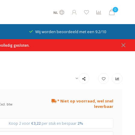
0
NL
Wij worden beoordeeld met een 9.2/10
olledig gesloten.
* Niet op voorraad, wel snel
Excl. btw
leverbaar
Koop 2 voor
€3,22
per stuk en bespaar
2%