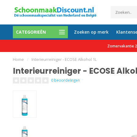
CATEGORIEËN
Zoeken op merk
Klantense
etalen mogelijk
Al meer dan 35.000 tevreden 
Zomervakantie 27
Home
/
Interieurreiniger - ECOSE Alkohol 1L
Interieurreiniger - ECOSE Alkoh
0 beoordelingen