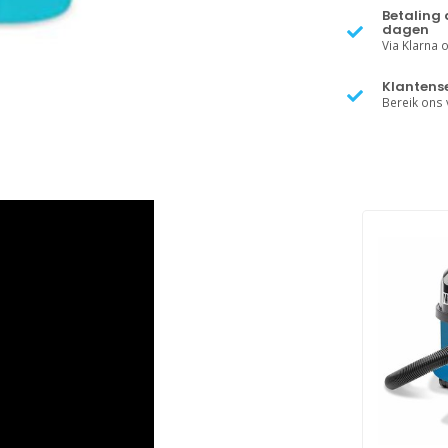
Betaling 
dagen
Via Klarna of
Klantense
Bereik ons v