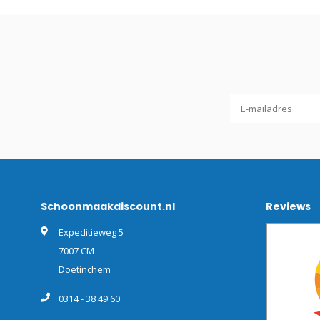
Schoonmaakdiscount.nl
Reviews
Expeditieweg 5
7007 CM
Doetinchem
0314 - 38 49 60