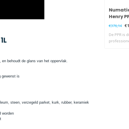
Numatic
Henry P
Blauw
€1
€376,14
De PPR is d
1L
professione
, en behoudt de glans van het oppervlak.
g gewenst is
leum, steen, verzegeld parket, kurk, rubber, keramiek
gd worden
t