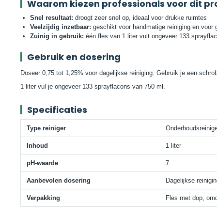
Waarom kiezen professionals voor dit pr
Snel resultaat:
droogt zeer snel op, ideaal voor drukke ruimtes
Veelzijdig inzetbaar:
geschikt voor handmatige reiniging en voor 
Zuinig in gebruik:
één fles van 1 liter vult ongeveer 133 sprayfl
Gebruik en dosering
Doseer 0,75 tot 1,25% voor dagelijkse reiniging. Gebruik je een schr
1 liter vul je ongeveer 133 sprayflacons van 750 ml.
Specificaties
Type reiniger
Onderhoudsreinige
Inhoud
1 liter
pH-waarde
7
Aanbevolen dosering
Dagelijkse reinigi
Verpakking
Fles met dop, omd