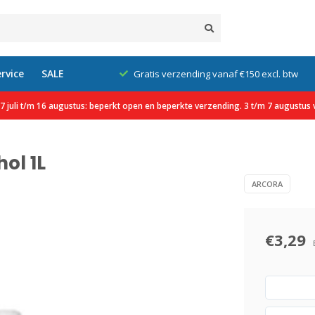
rvice
SALE
klanten
Gratis verzending vanaf €150 excl. btw
 juli t/m 16 augustus: beperkt open en beperkte verzending. 3 t/m 7 augustus v
ol 1L
ARCORA
€3,29