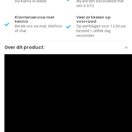
Via Klarna of Billink
Wij worden beoordeeld met
een 9.3/10
Klantenservice met
Veel artikelen op
kennis
voorraad
Bereik ons via mail, telefoon
Op werkdagen voor 12.00 uur
of chat
besteld = zelfde dag
verzonden
Over dit product: