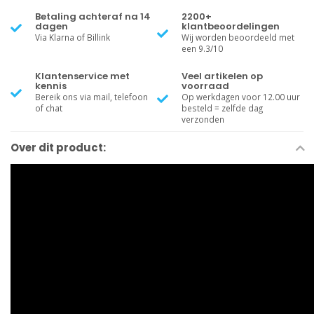
Betaling achteraf na 14
2200+
dagen
klantbeoordelingen
Via Klarna of Billink
Wij worden beoordeeld met
een 9.3/10
Klantenservice met
Veel artikelen op
kennis
voorraad
Bereik ons via mail, telefoon
Op werkdagen voor 12.00 uur
of chat
besteld = zelfde dag
verzonden
Over dit product: