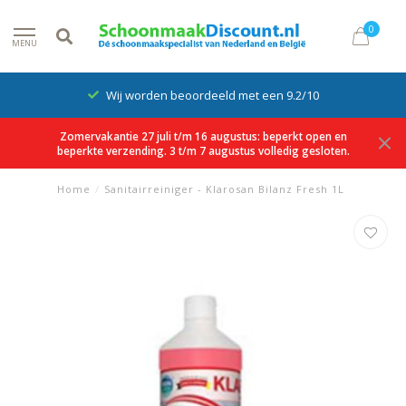
0
MENU
Wij worden beoordeeld met een 9.2/10
Zomervakantie 27 juli t/m 16 augustus: beperkt open en
beperkte verzending. 3 t/m 7 augustus volledig gesloten.
Home
/
Sanitairreiniger - Klarosan Bilanz Fresh 1L