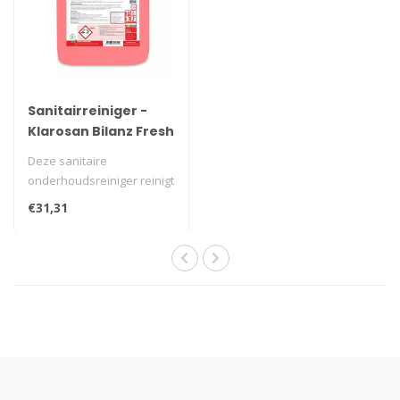
Sanitairreiniger -
Klarosan Bilanz Fresh
10L
Deze sanitaire
onderhoudsreiniger reinigt
grondig en snel. Verwijdert
€31,31
kalk urine..