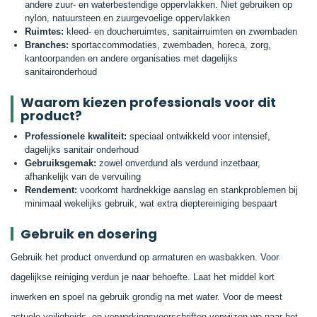
andere zuur- en waterbestendige oppervlakken. Niet gebruiken op
nylon, natuursteen en zuurgevoelige oppervlakken
Ruimtes:
kleed- en doucheruimtes, sanitairruimten en zwembaden
Branches:
sportaccommodaties, zwembaden, horeca, zorg,
kantoorpanden en andere organisaties met dagelijks
sanitaironderhoud
Waarom kiezen professionals voor dit
product?
Professionele kwaliteit:
speciaal ontwikkeld voor intensief,
dagelijks sanitair onderhoud
Gebruiksgemak:
zowel onverdund als verdund inzetbaar,
afhankelijk van de vervuiling
Rendement:
voorkomt hardnekkige aanslag en stankproblemen bij
minimaal wekelijks gebruik, wat extra dieptereiniging bespaart
Gebruik en dosering
Gebruik het product onverdund op armaturen en wasbakken. Voor
dagelijkse reiniging verdun je naar behoefte. Laat het middel kort
inwerken en spoel na gebruik grondig na met water. Voor de meest
actuele veiligheids- en verwerkingsvoorschriften verwijzen we naar het