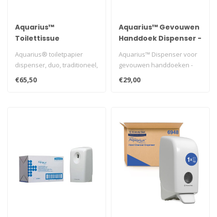
Aquarius™
Aquarius™ Gevouwen
Toilettissue
Handdoek Dispenser -
Dispenser - Kleine
Intergevouwen /
Aquarius® toiletpapier
Aquarius™ Dispenser voor
rollen / Zwart
Zwart
dispenser, duo, traditioneel,
gevouwen handdoeken -
zwart, 180x298x130mm..
één zwarte dispenser voor
€65,50
€29,00
pap..