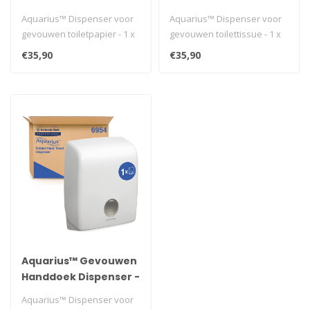
Dispenser - Zwart
Dispenser - Wit
Aquarius™ Dispenser voor
Aquarius™ Dispenser voor
gevouwen toiletpapier - 1 x
gevouwen toilettissue - 1 x
zwarte rol dispenser voor..
witte dispenser voor loss..
€35,90
€35,90
Aquarius™ Gevouwen
Handdoek Dispenser -
C gevouwen / Wit
Aquarius™ Dispenser voor