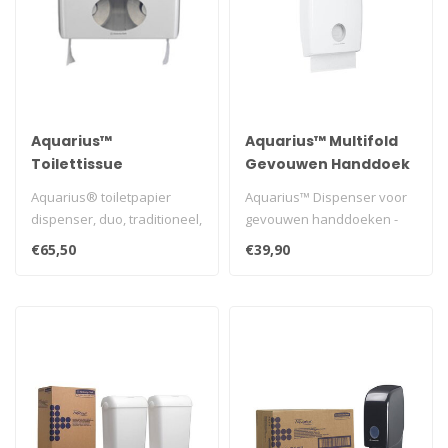
Aquarius™
Aquarius™ Multifold
Toilettissue
Gevouwen Handdoek
Dispenser - Kleine
Dispenser - MultiFold /
Aquarius® toiletpapier
Aquarius™ Dispenser voor
rollen / Wit
Wit
dispenser, duo, traditioneel,
gevouwen handdoeken -
wit, 180x298x130mm..
één witte dispenser voor
€65,50
€39,90
papi..