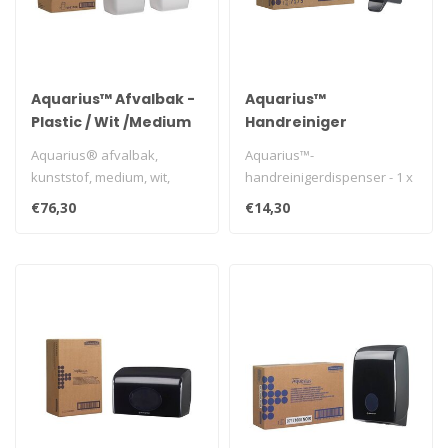
Aquarius™ Afvalbak -
Aquarius™
Plastic / Wit /Medium
Handreiniger
Dispenser - Cassette /
Aquarius® afvalbak,
Aquarius™-
Zwart /1 Liter
kunststof, medium, wit,
handreinigerdispenser - 1 x
569x422x290mm, 2st/doos..
zwarte handzeepdispenser
€76,30
€14,30
voor wandmontag..