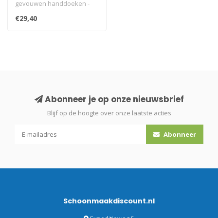
gevouwen handdoeken -
één witte dispenser voor
€29,40
papi..
Abonneer je op onze nieuwsbrief
Blijf op de hoogte over onze laatste acties
Abonneer
Schoonmaakdiscount.nl