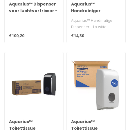
Aquarius™ Dispenser
Aquarius™
voor luchtverfrisser -
Handreiniger
Wit
Dispenser - Cassette /
Aquarius™ Handmatige
Wit /1 Liter
Dispenser - 1 x witte
Handreiniger Dispenser
€100,20
€14,30
voor wandbev..
Aquarius™
Aquarius™
Toilettissue
Toilettissue