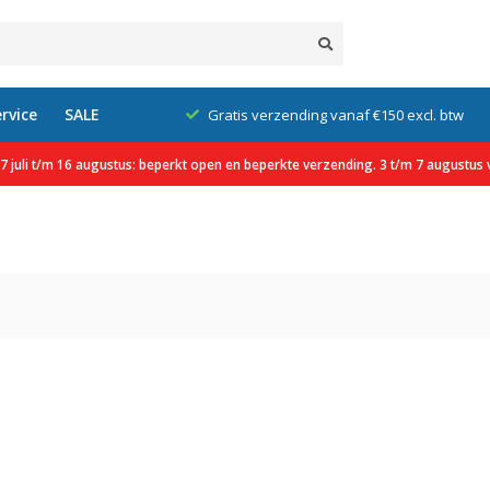
rvice
SALE
klanten
Gratis verzending vanaf €150 excl. btw
 juli t/m 16 augustus: beperkt open en beperkte verzending. 3 t/m 7 augustus v