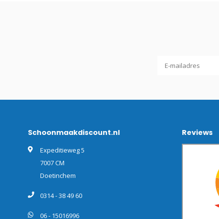
Schoonmaakdiscount.nl
Reviews
Expeditieweg 5
7007 CM
Doetinchem
0314 - 38 49 60
06 - 15016996