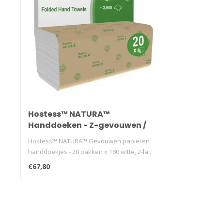
Hostess™ NATURA™
Handdoeken - Z-gevouwen /
Wit /Klein
Hostess™ NATURA™ Gevouwen papieren
handdoekjes - 20 pakken x 180 witte, 2-la..
€67,80