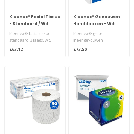
Kleenex® Facial Tissue
Kleenex® Gevouwen
- Standaard / Wit
Handdoeken - Wit
/Large
Kleenex® facial tissue
Kleenex® grote
standaard, 2 laags, wit,
ineengevouwen
20x20cm, 24x100st,
handdoeken - 2-laagse V
€63,12
€73,50
2.400st/ds..
gevouwen handdoeken - 15
p..