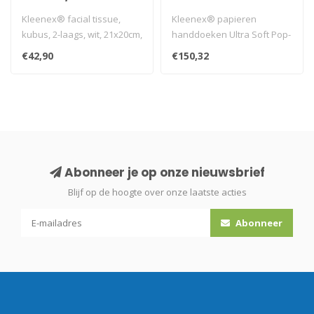
Intergevouwen / Wit
Kleenex® facial tissue,
Kleenex® papieren
/Medium
kubus, 2-laags, wit, 21x20cm,
handdoeken Ultra Soft Pop-
12x88st, 1.056st/doos..
Up Ineengevouwen
€42,90
€150,32
Handdoekjes - 18 d..
Abonneer je op onze nieuwsbrief
Blijf op de hoogte over onze laatste acties
Abonneer