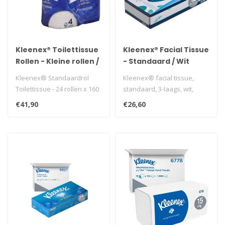
Kleenex® Toilettissue
Kleenex® Facial Tissue
Rollen - Kleine rollen /
- Standaard / Wit
Wit
Kleenex® Standaardrol
Kleenex® facial tissue,
Toilettissue - 24 rollen x 160
standaard, 3-laags, wit,
witte, 4-laags vellen (384..
20x20cm, 12x72st,
€41,90
€26,60
864st/doos..