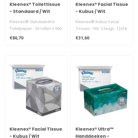
Kleenex® Toilettissue
Kleenex® Facial Tissue
- Standaard / Wit
- Kubus / Wit
Kleenex® Standaardrol
Kleenex® Kubus Facial
Toiletpapier - 36 rollen x 600
Tissues - Wit. 3-laags. 12x56
witte, 2-laags vellen (21...
(672 vellen)..
€86,70
€31,60
Kleenex® Facial Tissue
Kleenex® Ultra™
- Kubus / Wit
Handdoeken -