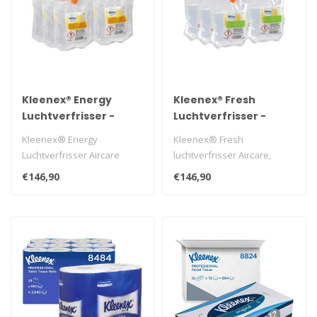
Kleenex® Energy
Kleenex® Fresh
Luchtverfrisser -
Luchtverfrisser -
Navulling /
Navulling /
Kleenex® Energy
Kleenex® Fresh
Transparant /300 ml
Transparant /300 ml
Luchtverfrisser Aircare
luchtverfrisser Aircare,
navulling, Helder, 6x300ml
300ml, navulling,
€146,90
€146,90
(1800 ml tot..
transparant, 6st/doos..