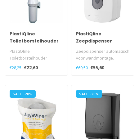
PlastiQline
PlastiQline
Toiletborstelhouder
Zeepdispenser
kunststof
automatisch 1200 ml
PlastiQline
Zeepdispenser automatisch
kunststof navulbaar
Toiletborstelhouder
voor wandmontage.
kunststof, PQBrush
Standaard met grijs venster.
€22,60
€55,60
€28,25
€69,50
Op aa..
SALE -20%
SALE -20%