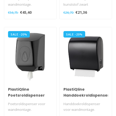
wandmontage.
kunststof zwart
Met slot en witte PQ sleutel.
€45,40
€21,36
€56,75
€26,70
Met sluitcl..
SALE -20%
SALE -20%
PlastiQline
PlastiQline
Poetsroldispenser
Handdoekroldispenser
midi kunststof zwart
kunststof zwart
Poetsroldispenser voor
Handdoekroldispenser
wandmontage.
voor wandmontage.
Met slot en PQ sleutel.
De papieren handdoek