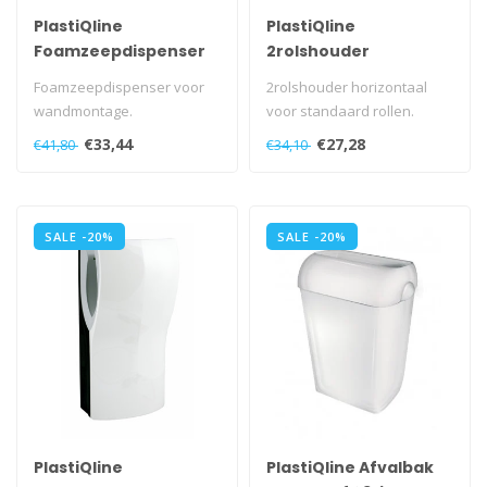
PlastiQline
PlastiQline
Foamzeepdispenser
2rolshouder
900 ml kunststof
kunststof zwart
Foamzeepdispenser voor
2rolshouder horizontaal
zwart navulbaar
(standaard)
wandmontage.
voor standaard rollen.
Met push cover voor het
Voor wandmontage.
€33,44
€27,28
€41,80
€34,10
doseren van de vulg..
Met slot en P..
SALE -20%
SALE -20%
PlastiQline
PlastiQline Afvalbak