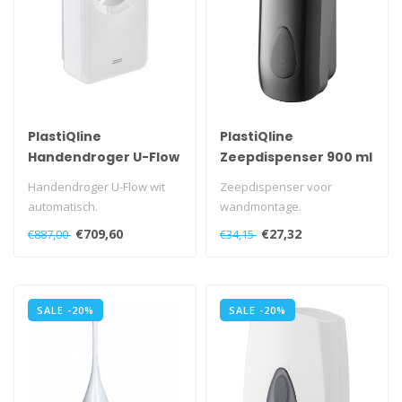
PlastiQline
PlastiQline
Handendroger U-Flow
Zeepdispenser 900 ml
wit automatisch
kunststof zwart
Handendroger U-Flow wit
Zeepdispenser voor
navulbaar
automatisch.
wandmontage.
420-1500 Watt.
Met push cover, duwrichting
€709,60
€27,32
€887,00
€34,15
naar de muur, voor ..
SALE -20%
SALE -20%