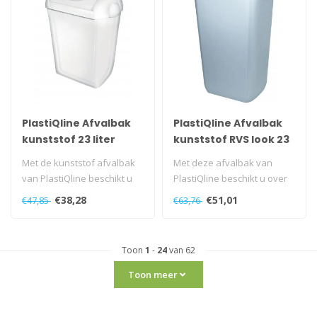
PlastiQline Afvalbak
PlastiQline Afvalbak
kunststof 23 liter
kunststof RVS look 23
swing
liter open
Met de kunststof afvalbak
Met deze afvalbak van
van PlastiQline beschikt u
PlastiQline beschikt u over
over een goede oplossing.
een efficiënte én stijlvolle..
€38,28
€51,01
€47,85
€63,76
M..
Toon
1
-
24
van 62
Toon meer