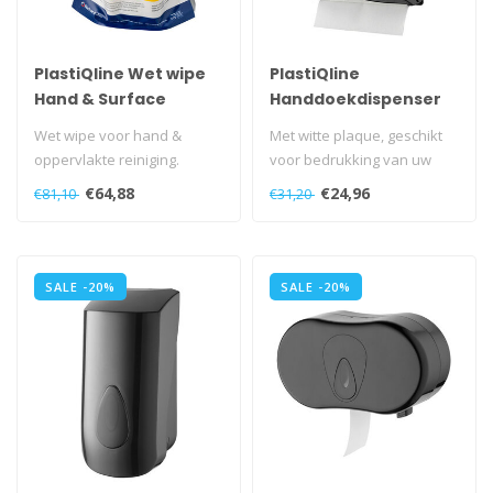
PlastiQline Wet wipe
PlastiQline
Hand & Surface
Handdoekdispenser
midi kunststof zwart
Wet wipe voor hand &
Met witte plaque, geschikt
oppervlakte reiniging.
voor bedrukking van uw
Verrijkt met vitamine E en
logo.
€64,88
€24,96
€81,10
€31,20
Aloe Ver..
Universeel navulbaar.
..
SALE -20%
SALE -20%