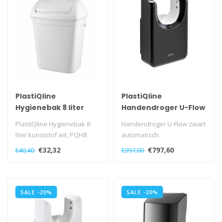
PlastiQline
PlastiQline
Hygienebak 8 liter
Handendroger U-Flow
kunststof wit
zwart automatisch
PlastiQline Hygienebak 8
Handendroger U-Flow zwart
liter kunststof wit, PQH8
automatisch.
420-1500 Watt.
€32,32
€797,60
€40,40
€997,00
SALE -20%
SALE -20%