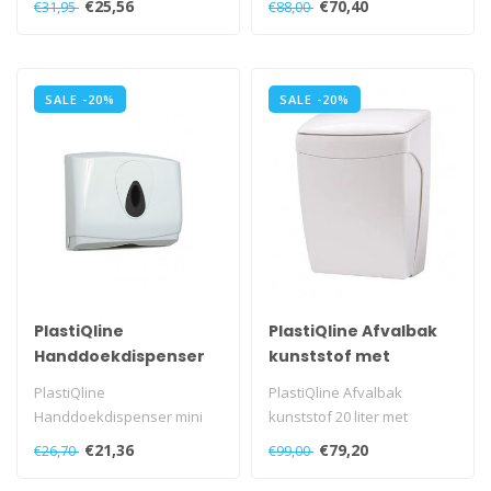
€25,56
€70,40
€31,95
€88,00
Met V voor afscheu..
wordt bij een lengt..
SALE -20%
SALE -20%
PlastiQline
PlastiQline Afvalbak
Handdoekdispenser
kunststof met
mini kunststof
kniebediening 20 liter
PlastiQline
PlastiQline Afvalbak
Handdoekdispenser mini
kunststof 20 liter met
kunststof, PQMiniH
kniebediening, PQKBL..
€21,36
€79,20
€26,70
€99,00