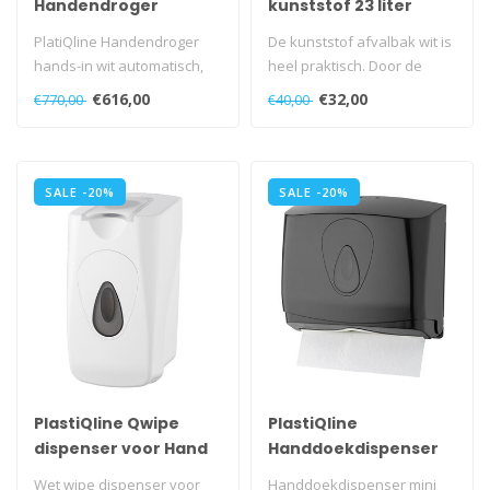
Handendroger
kunststof 23 liter
hands-in wit
open
PlatiQline Handendroger
De kunststof afvalbak wit is
automatisch
hands-in wit automatisch,
heel praktisch. Door de
PQ14A
opening van de half open
€616,00
€32,00
€770,00
€40,00
af..
SALE -20%
SALE -20%
PlastiQline Qwipe
PlastiQline
dispenser voor Hand
Handdoekdispenser
& Surface kunststof
mini kunststof zwart
Wet wipe dispenser voor
Handdoekdispenser mini