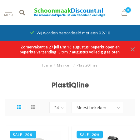
0
MENU
Wij worden beoordeeld met een 9.2/10
Zomervakantie 27 juli t/m 16 augustus: beperkt open en
beperkte verzending. 3 t/m 7 augustus volledig gesloten.
Home
/
Merken
/
PlastiQline
PlastiQline
SALE -20%
SALE -20%