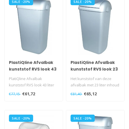
SALE -20%
SALE -20%
PlastiQline Afvalbak
PlastiQline Afvalbak
kunststof RVS look 43
kunststof RVS look 23
liter open
liter swings
PlatiQline Afvalbak
Het kunststof van deze
kunststof RVS look 43 liter
afvalbak met 23 liter inhoud
half open, PQA43M..
is afgewerkt met een RVS
€61,72
€65,12
€77,15
€81,40
loo..
SALE -20%
SALE -20%