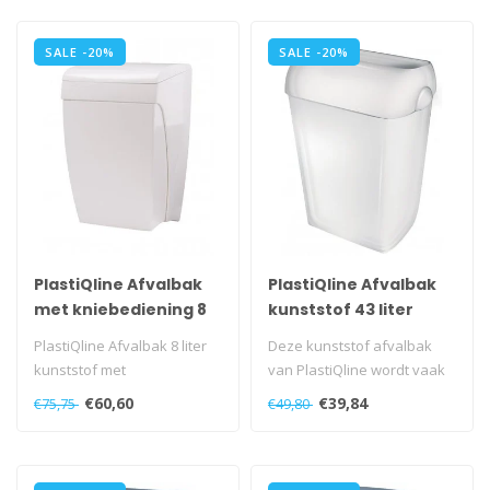
SALE -20%
SALE -20%
PlastiQline Afvalbak
PlastiQline Afvalbak
met kniebediening 8
kunststof 43 liter
liter kunststof
open
PlastiQline Afvalbak 8 liter
Deze kunststof afvalbak
kunststof met
van PlastiQline wordt vaak
kniebediening, PQKBS..
gekozen om z’n uitstekende
€60,60
€39,84
€75,75
€49,80
..