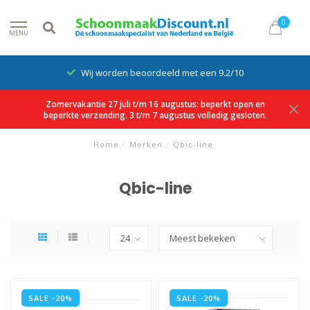
0
MENU
Wij worden beoordeeld met een 9.2/10
Zomervakantie 27 juli t/m 16 augustus: beperkt open en
beperkte verzending. 3 t/m 7 augustus volledig gesloten.
Home
/
Merken
/
Qbic-line
Qbic-line
SALE -20%
SALE -20%