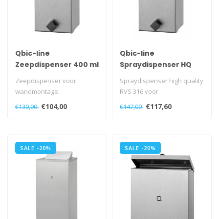
Qbic-line
Qbic-line
Zeepdispenser 400 ml
Spraydispenser HQ
400 ml
Zeepdispenser voor
Spraydispenser high quality
wandmontage.
RVS 316 voor
Met uitgesneden Q aan de
wandmontage.
€104,00
€117,60
€130,00
€147,00
voorzijde.
Met veerslot, die geopend..
Met veersl..
SALE -20%
SALE -20%