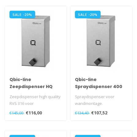
SALE -20%
SALE -20%
Qbic-line
Qbic-line
Zeepdispenser HQ
Spraydispenser 400
400 ml
ml
Zeepdispenser high quality
Spraydispenser voor
RVS 316 voor
wandmontage.
wandmontage.
Met uitgesneden Q aan de
€116,00
€107,52
€145,00
€134,40
Met veerslot, die geopend ..
voorzijde.
Met veers..