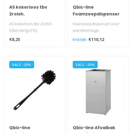
AS kokerloos tbv
Qbic-line
2rolsh.
Foamzeepdispenser
(Qbic,wings,PQ)
400 ml
AS kokerloos tbv 2rolsh.
Foamzeepdispenser voor
(Qbic,wings,PQ)
wandmontage.
Met uitgesneden Q aan de
€8,25
€110,12
€137,65
voorzijde.
Met ve..
SALE -20%
SALE -20%
Qbic-line
Qbic-line Afvalbak