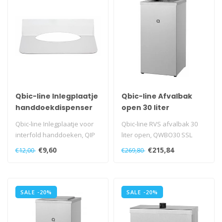
Qbic-line Inlegplaatje
Qbic-line Afvalbak
handdoekdispenser
open 30 liter
Qbic-line Inlegplaatje voor
Qbic-line RVS afvalbak 30
interfold handdoeken, QIP
liter open, QWBO30 SSL
€9,60
€215,84
€12,00
€269,80
SALE -20%
SALE -20%