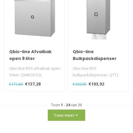
Qbic-line Afvalbak
Qbic-line
open 9 liter
Bulkpackdispenser
Qbic-line RVS afvalbak open
Qbic-line RVS
9 liter, QWBO9 SSL
bulkpackdispenser, QTT2
SSL
€137,28
€103,92
€171,60
€129,90
Toon
1
-
24
van 36
Toon meer