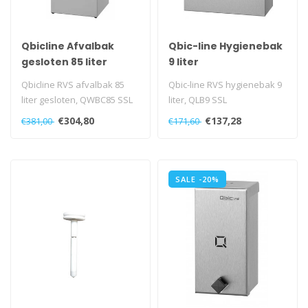
Qbicline Afvalbak
Qbic-line Hygienebak
gesloten 85 liter
9 liter
Qbicline RVS afvalbak 85
Qbic-line RVS hygienebak 9
liter gesloten, QWBC85 SSL
liter, QLB9 SSL
€304,80
€137,28
€381,00
€171,60
SALE -20%