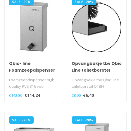
SALE -20%
SALE -20%
Qbic- line
Opvangbakje tbv Qbic
Foamzeepdispenser
Line toiletborstel
HQ 400 ml
QTBH
Foamzeepdispenser high
Opvangbakje tbv Qbic Line
quality RVS 316 voor
toiletborstel QTBH
wandmontage.
€114,24
€6,40
€142,80
€8,00
Met veerslot, die geop..
SALE -20%
SALE -20%