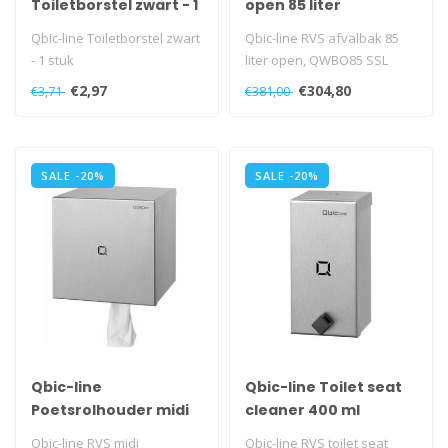
Toiletborstel zwart - 1
open 85 liter
stuk
Qbic-line Toiletborstel zwart
Qbic-line RVS afvalbak 85
- 1 stuk
liter open, QWBO85 SSL
€2,97
€304,80
€3,71
€381,00
SALE -20%
SALE -20%
Qbic-line
Qbic-line Toilet seat
Poetsrolhouder midi
cleaner 400 ml
Qbic-line RVS midi
Qbic-line RVS toilet seat