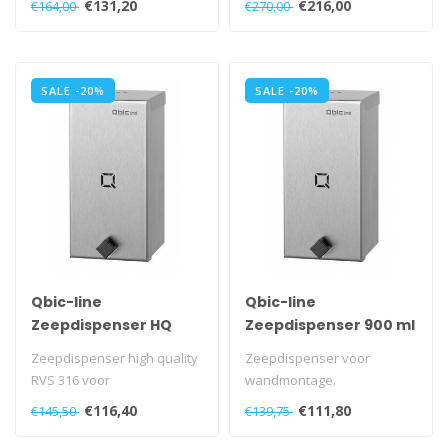
€131,20
€216,00
€164,00
€270,00
Papieren hand..
SALE -20%
SALE -20%
Qbic-line
Qbic-line
Zeepdispenser HQ
Zeepdispenser 900 ml
900 ml navulbaar
navulbaar
Zeepdispenser high quality
Zeepdispenser voor
RVS 316 voor
wandmontage.
wandmontage.
Met uitgesneden Q aan de
€116,40
€111,80
€145,50
€139,75
Met veerslot, die geopend ..
voorzijde.
Met veersl..