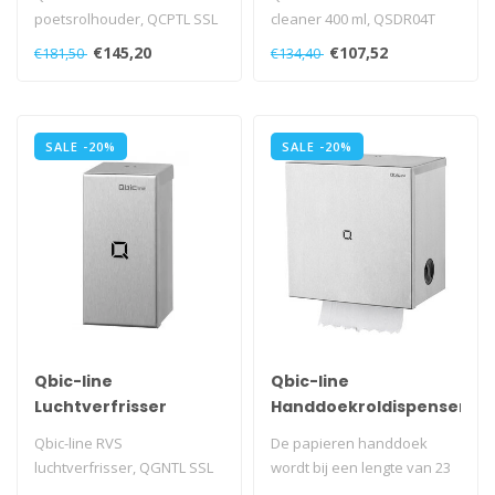
poetsrolhouder, QCPTL SSL
cleaner 400 ml, QSDR04T
SSL
€145,20
€107,52
€181,50
€134,40
SALE -20%
SALE -20%
Qbic-line
Qbic-line
Luchtverfrisser
Handdoekroldispenser
Qbic-line RVS
De papieren handdoek
luchtverfrisser, QGNTL SSL
wordt bij een lengte van 23
cm afgesneden.