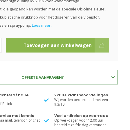
nser high quality RVS 316 voor wandmontage.
t, die geopend kan worden met de speciale Qbic-line sleutel.
kubistische drukknop voor het doseren van de vloeistof.
les en spraypomp.
Lees meer..
Toevoegen aan winkelwagen
OFFERTE AANVRAGEN?
achteraf na 14
2200+ klantbeoordelingen
Wij worden beoordeeld met een
 Billink
9.3/10
rvice met kennis
Veel artikelen op voorraad
ia mail, telefoon of chat
Op werkdagen voor 12.00 uur
besteld = zelfde dag verzonden