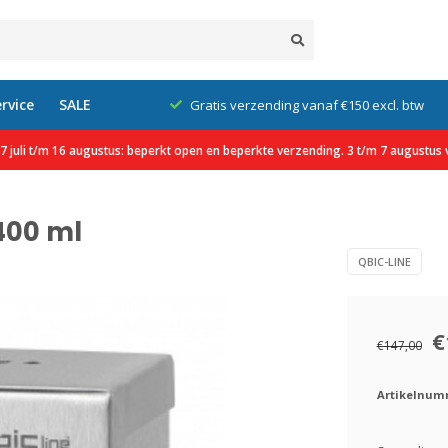
rvice
SALE
klanten
Gratis verzending vanaf €150 excl. btw
 juli t/m 16 augustus: beperkt open en beperkte verzending. 3 t/m 7 augustus v
400 ml
QBIC-LINE
€
€147,00
Artikelnum