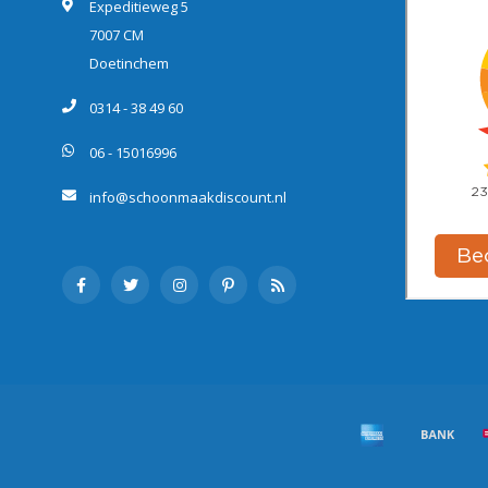
Expeditieweg 5
7007 CM
Doetinchem
0314 - 38 49 60
06 - 15016996
info@schoonmaakdiscount.nl