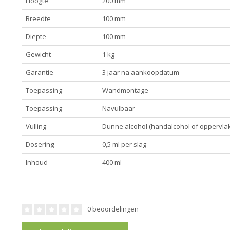
Hoogte
200 mm
Breedte
100 mm
Diepte
100 mm
Gewicht
1 kg
Garantie
3 jaar na aankoopdatum
Toepassing
Wandmontage
Toepassing
Navulbaar
Vulling
Dunne alcohol (handalcohol of oppervlakt
Dosering
0,5 ml per slag
Inhoud
400 ml
0 beoordelingen