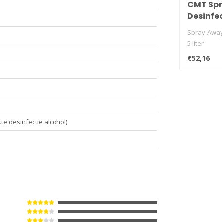
CMT Sp
Desinfec
liter
Spray-Away 
5 liter
€52,16
e desinfectie alcohol)