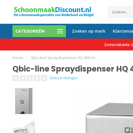
CATEGORIEËN
Zoeken op merk
Klantense
etalen mogelijk
Al meer dan 35.000 tevreden 
Zomervakantie 27
Home
/
Qbic-line Spraydispenser HQ 400 ml
Qbic-line Spraydispenser HQ 
0 beoordelingen