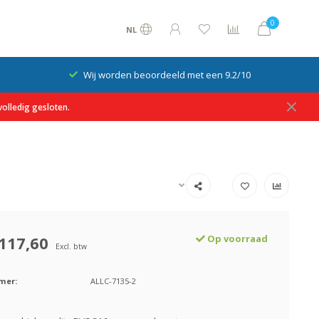
0
NL
Wij worden beoordeeld met een 9.2/10
olledig gesloten.
117,60
Op voorraad
Excl. btw
mer:
ALLC-7135-2