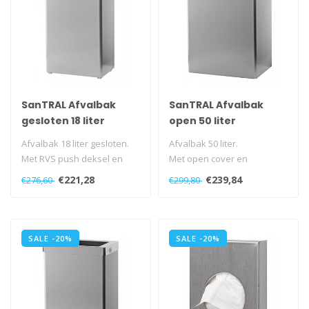
SanTRAL Afvalbak
SanTRAL Afvalbak
gesloten 18 liter
open 50 liter
Afvalbak 18 liter gesloten.
Afvalbak 50 liter.
Met RVS push deksel en
Met open cover en
binnenring.
binnenring.
€221,28
€239,84
€276,60
€299,80
Vrijstaand of v..
Vrijstaand of voor
wandmontag..
SALE -20%
SALE -20%