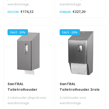
handdoekdispenser
wandmontage.
wandmontage.
Met kunststof slot en
Zeepdispenser links,
€174,32
€227,20
€217,90
€284,00
sleutel.
handdoekdispenser re..
Met venster..
SALE -20%
SALE -20%
SanTRAL
SanTRAL
Toiletrolhouder
Toiletrolhouder 2rols
(doprollen) 2rols RVS
2-rolshouder (doprol) voor
2-rolshouder voor
wandmontage.
wandmontage.
Met automatische
Met automatische