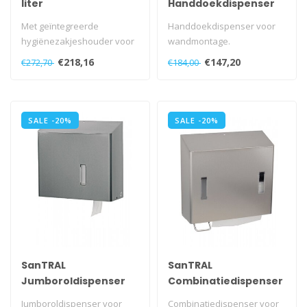
liter
Handdoekdispenser
groot
Met geïntegreerde
Handdoekdispenser voor
hygiënezakjeshouder voor
wandmontage.
plastic zakjes.
Met kunststof slot en
€218,16
€147,20
€272,70
€184,00
Cartridge wordt aa..
sleutel.
Met venster..
SALE -20%
SALE -20%
SanTRAL
SanTRAL
Jumboroldispenser
Combinatiedispenser
groot
zeep- &
Jumboroldispenser voor
Combinatiedispenser voor