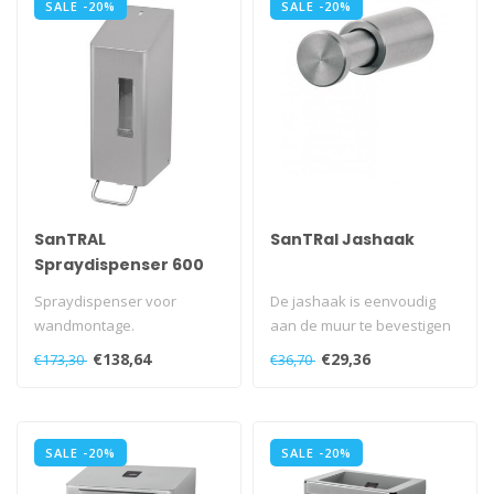
SALE -20%
SALE -20%
SanTRAL
SanTRal Jashaak
Spraydispenser 600
ml
Spraydispenser voor
De jashaak is eenvoudig
wandmontage.
aan de muur te bevestigen
Met navulbaar reservoir.
via de onzichtbare
€138,64
€29,36
€173,30
€36,70
Met kunststof slot e..
stokschroef..
SALE -20%
SALE -20%