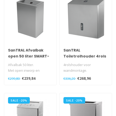
SanTRAL Afvalbak
SanTRAL
open 50 liter SMART-
Toiletrolhouder 4rols
READY
SMART-READY
Afvalbak 50 liter.
4rolshouder voor
Met open inworp en
wandmontage.
binnenring.
Automatisch
€239,84
€268,96
€299,80
€336,20
Met afneembare deksel.
rotatiesysteem.
Vrij..
Met kunststof slot e..
SALE -20%
SALE -20%