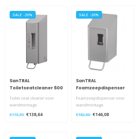
SALE -20%
SALE -20%
SanTRAL
SanTRAL
Toiletseatcleaner 600
Foamzeepdispenser
ml
250 ml
Toilet seat cleaner voor
Foamzeepdispenser voor
wandmontage.
wandmontage.
Met navulbaar reservoir.
Met navulbaar reservoir.
€138,64
€146,08
€173,30
€182,60
Met kunststof s..
Met verborgen spe..