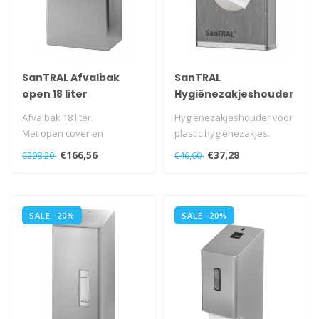
SanTRAL Afvalbak
SanTRAL
open 18 liter
Hygiënezakjeshouder
voor plastic
Afvalbak 18 liter.
Hygiënezakjeshouder voor
hygiënezakjes
Met open cover en
plastic hygiënezakjes.
binnenring.
Voor wandmontage of
€166,56
€37,28
€208,20
€46,60
Vrijstaand of voor
montage o..
wandmontag..
SALE -20%
SALE -20%