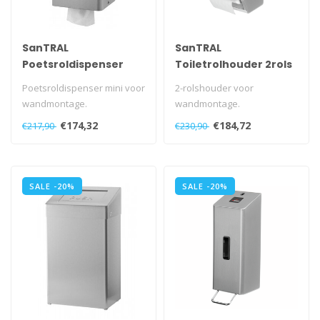
SanTRAL
SanTRAL
Poetsroldispenser
Toiletrolhouder 2rols
mini
SMART-READY
Poetsroldispenser mini voor
2-rolshouder voor
wandmontage.
wandmontage.
Met kunststof slot en
Met automatische
€174,32
€184,72
€217,90
€230,90
sleutel.
toiletrolwisseling.
Met ve..
Met kunsts..
SALE -20%
SALE -20%