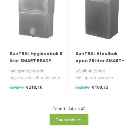
SanTRAL Hygiënebak 6
SanTRAL Afvalbak
liter SMART READY
open 25 liter SMART-
READY
Met geïntegreerde
Afvalbak 25 liter.
hygiënezakjeshouder voor
Met open inworp en
plastic zakjes.
binnenring.
€218,16
€180,72
€272,70
€225,90
Cartridge wordt aa..
Met afneembare deksel.
Vrij..
Toon
1
-
24
van 47
Toon meer