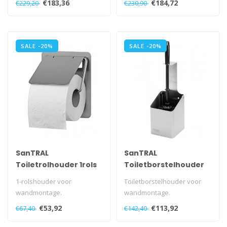
€183,36
€184,72
€229,20
€230,90
toiletrolwisseling.
toiletrolwisseling.
..
Met kunst..
SALE -20%
SALE -20%
SanTRAL
SanTRAL
Toiletrolhouder 1rols
Toiletborstelhouder
RVS
open
1-rolshouder voor
Toiletborstelhouder voor
wandmontage.
wandmontage.
Met RVS beugel.
Met uitneembare kunststof
€53,92
€113,92
€67,40
€142,40
opvangschaal.
Ook in wit verkrijgbaar!..
..