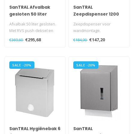
SanTRAL Afvalbak
SanTRAL
gesloten 50 liter
Zeepdispenser 1200
ml SMART-READY
Afvalbak 50 liter gesloten.
Zeepdispenser voor
Met RVS push deksel en
wandmontage.
binnenring.
Met navulbaar reservoir.
€295,68
€147,20
€369,60
€184,00
Vrijstaand of v..
Met kunststof slot en..
SALE -20%
SALE -20%
SanTRAL Hygiënebak 6
SanTRAL