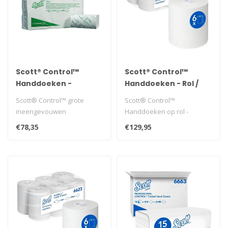
Scott® Control™
Scott® Control™
Handdoeken -
Handdoeken - Rol /
Gevouwen / Wit
Wit
Scott® Control™ grote
Scott® Control™
/Large
ineengevouwen
Handdoeken op rol -
handdoeken - meermaals
Papieren handdoeken voor
€78,35
€129,95
gevouwen papieren ..
eenmalig gebruik..