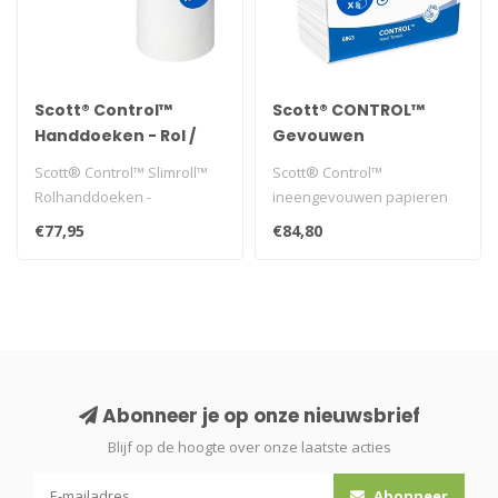
Scott® Control™
Scott® CONTROL™
Handdoeken - Rol /
Gevouwen
Wit
Handdoeken - Wit
Scott® Control™ Slimroll™
Scott® Control™
Rolhanddoeken -
ineengevouwen papieren
Handdoeken voor eenmalig
handdoekjes - M-gevouwen
€77,95
€84,80
gebruik ..
papieren doek..
Abonneer je op onze nieuwsbrief
Blijf op de hoogte over onze laatste acties
Abonneer