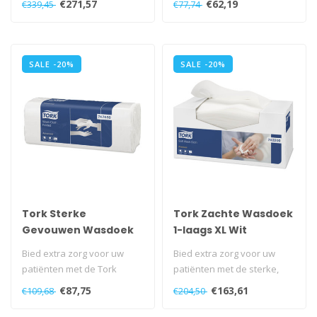
€271,57
€62,19
€339,45
€77,74
voor res..
SALE -20%
SALE -20%
Tork Sterke
Tork Zachte Wasdoek
Gevouwen Wasdoek
1-laags XL Wit
6-laags Wit H3
Bied extra zorg voor uw
Bied extra zorg voor uw
patiënten met de Tork
patiënten met de sterke,
Advanced Wasdoek, ideaal
zachte Tork Premium
€87,75
€163,61
€109,68
€204,50
voor het..
Wasdoek Pr..