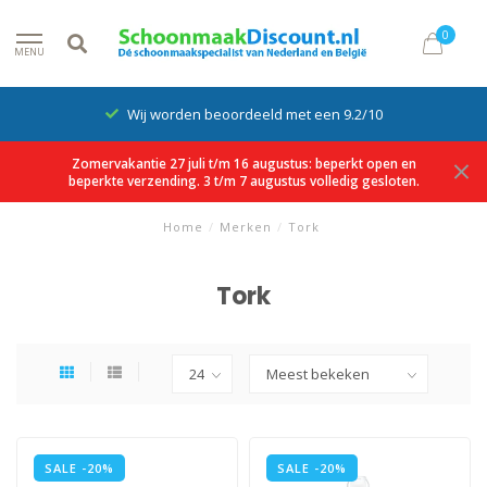
0
MENU
Wij worden beoordeeld met een 9.2/10
Zomervakantie 27 juli t/m 16 augustus: beperkt open en
beperkte verzending. 3 t/m 7 augustus volledig gesloten.
Home
/
Merken
/
Tork
Tork
SALE -20%
SALE -20%