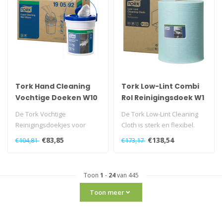
Tork Hand Cleaning
Tork Low-Lint Combi
Vochtige Doeken W10
Rol Reinigingsdoek W1
De Tork Vochtige
De Tork Low-Lint Cleaning
Reinigingsdoekjes voor
Cloth is sterk en flexibel.
Handen zijn makkelijk en
€83,85
€138,54
€104,81
€173,17
efficiënt voor..
Toon
1
-
24
van 445
Toon meer