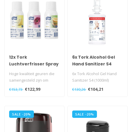
12x Tork
6x Tork Alcohol Gel
Luchtverfrisser Spray
Hand Sanitizer S4
3 Parfums A1 Premium
Hoge kwaliteit geuren die
6x Tork Alcohol Gel Hand
samengesteld zijn om
Sanitizer S4 (1000ml)
ongewenste geuren
€122,99
€104,21
€153,73
€130,26
effectief en ef..
SALE -20%
SALE -20%