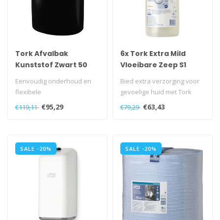
Tork Afvalbak
6x Tork Extra Mild
Kunststof Zwart 50
Vloeibare Zeep S1
liter B1
Premium
Eenvoudig onderhoud en
Bied extra verzorging voor
flexibele
gevoelige huid met Tork
montagemogelijkheden
Extra Milde Vloeibare
€95,29
€63,43
€119,11
€79,29
voor een nette uitstraling..
Zeep...
SALE -20%
SALE -20%