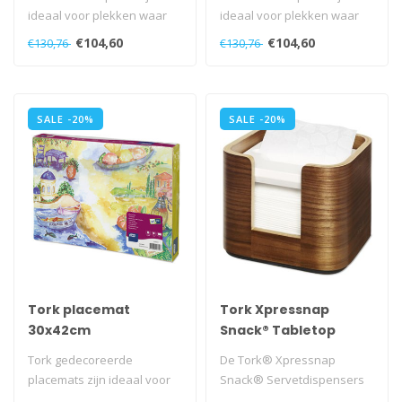
ideaal voor plekken waar
ideaal voor plekken waar
lichte maaltijden of snacks
lichte maaltijden of snacks
€104,60
€104,60
€130,76
€130,76
wor..
wor..
SALE -20%
SALE -20%
Tork placemat
Tork Xpressnap
30x42cm
Snack® Tabletop
Mediterrannee 5x500
servetdispenser
Tork gedecoreerde
De Tork® Xpressnap
walnoot (N10)
placemats zijn ideaal voor
Snack® Servetdispensers
informele restaurants...
vormen de ideale oplossing