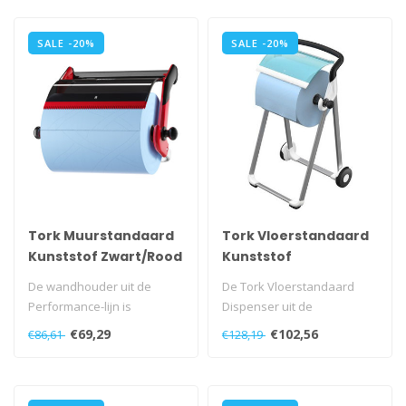
SALE -20%
SALE -20%
Tork Muurstandaard
Tork Vloerstandaard
Kunststof Zwart/Rood
Kunststof
W1
Wit/Turquoise W1
De wandhouder uit de
De Tork Vloerstandaard
Performance-lijn is
Dispenser uit de
ontwikkeld voor efficiëntie
Performance-lijn is
€69,29
€102,56
€86,61
€128,19
en betrouw..
ontwikkeld voor veil..