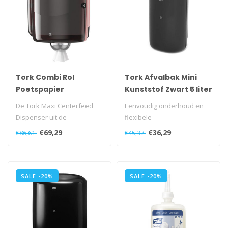
Tork Combi Rol
Tork Afvalbak Mini
Poetspapier
Kunststof Zwart 5 liter
Dispenser Kunststof
B3
De Tork Maxi Centerfeed
Eenvoudig onderhoud en
Zwart/Rood W2
Dispenser uit de
flexibele
Performance-lijn biedt
montagemogelijkheden
€69,29
€36,29
€86,61
€45,37
efficiëntie en ..
voor een nette uitstraling..
SALE -20%
SALE -20%