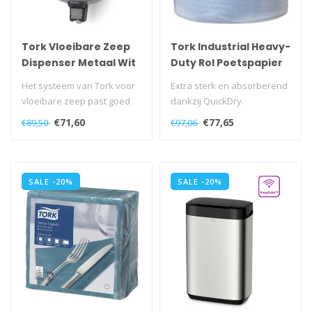
Tork Vloeibare Zeep
Tork Industrial Heavy-
Dispenser Metaal Wit
Duty Rol Poetspapier
S1
3-laags Blauw W1
Het systeem van Tork voor
Extra sterk en absorberend
vloeibare zeep past goed
dankzij QuickDry.
bij drukbezochte sanitaire
€71,60
€77,65
€89,50
€97,06
ru..
SALE -20%
SALE -20%