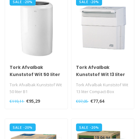
SALE -20%
SALE -20%
Tork Afvalbak
Tork Afvalbak
Kunststof Wit 50 liter
Kunststof Wit 13 liter
B1
Compact-Box
Tork Afvalbak Kunststof Wit
Tork Afvalbak Kunststof Wit
50 liter B1
13 liter Compact-Box
€95,29
€77,64
€119,11
€97,05
Eenvoudig onderhoud en
flexibele mont..
SALE -20%
SALE -20%