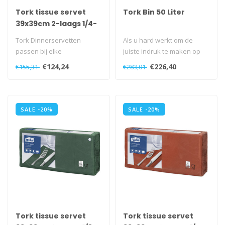
Tork tissue servet
Tork Bin 50 Liter
39x39cm 2-laags 1/4-
vouw Blue Green
Tork Dinnerservetten
Als u hard werkt om de
12x150
passen bij elke
juiste indruk te maken op
gelegenheid, zijn stijlvol en
uw gasten, moeten uw
€124,24
€226,40
€155,31
€283,01
praktisch in ..
sanitaire ..
SALE -20%
SALE -20%
Tork tissue servet
Tork tissue servet