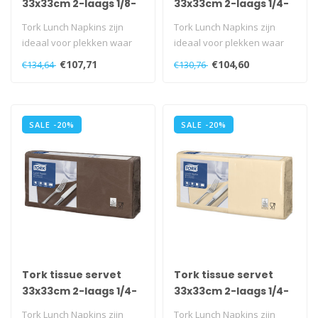
33x33cm 2-laags 1/8-
33x33cm 2-laags 1/4-
vouw mountain pine
vouw terracotta
Tork Lunch Napkins zijn
Tork Lunch Napkins zijn
green 10x200
10x200
ideaal voor plekken waar
ideaal voor plekken waar
lichte maaltijden of snacks
lichte maaltijden of snacks
€107,71
€104,60
€134,64
€130,76
wor..
wor..
SALE -20%
SALE -20%
Tork tissue servet
Tork tissue servet
33x33cm 2-laags 1/4-
33x33cm 2-laags 1/4-
vouw cocoa 10x200
vouw cream 10x200
Tork Lunch Napkins zijn
Tork Lunch Napkins zijn