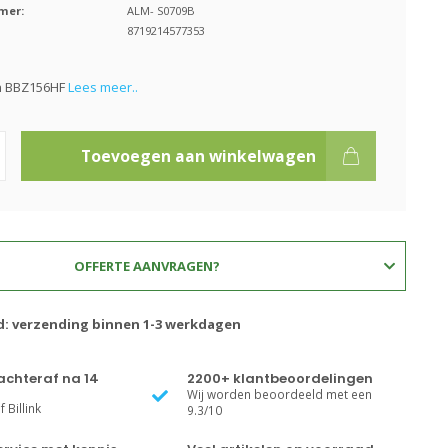
mer:
ALM- S0709B
8719214577353
ch BBZ156HF
Lees meer..
Toevoegen aan winkelwagen
OFFERTE AANVRAGEN?
jd: verzending binnen 1-3 werkdagen
achteraf na 14
2200+ klantbeoordelingen
Wij worden beoordeeld met een
 Billink
9.3/10