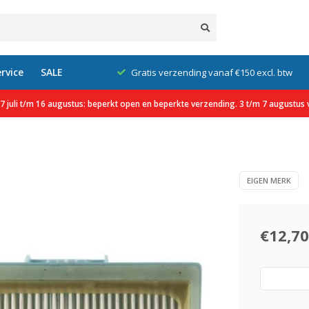
rvice
SALE
klanten
Gratis verzending vanaf €150 excl. btw
 juli t/m 16 augustus: beperkt open en beperkte verzending. 3 t/m 7 augustus v
EIGEN MERK
€12,70