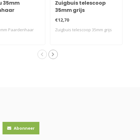
u 35mm
Zuigbuis telescoop
Sl
nhaar
35mm grijs
/ S
Sp
€12,70
€12
5mm Paardenhaar
Zuigbuis telescoop 35mm grijs
Sla
SIE
Sph
Abonneer