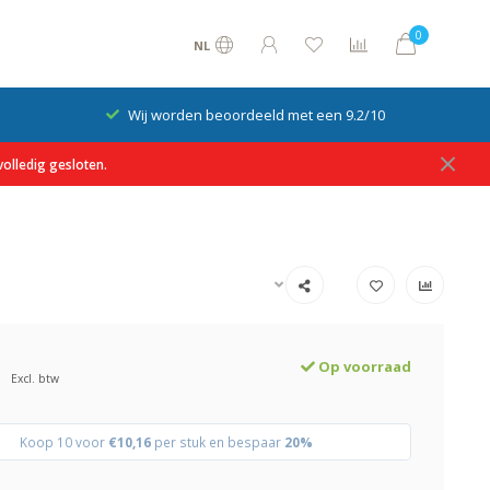
0
NL
Wij worden beoordeeld met een 9.2/10
olledig gesloten.
Op voorraad
Excl. btw
Koop 10 voor
€10,16
per stuk en bespaar
20%