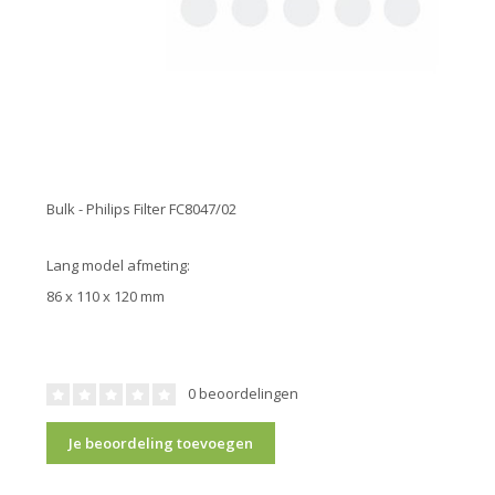
Bulk - Philips Filter FC8047/02
Lang model afmeting:
86 x 110 x 120 mm
0 beoordelingen
Je beoordeling toevoegen