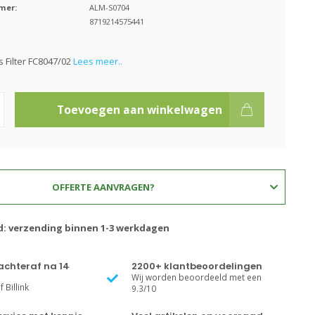
mer:
ALM-S0704
8719214575441
ps Filter FC8047/02
Lees meer..
Toevoegen aan winkelwagen
OFFERTE AANVRAGEN?
jd: verzending binnen 1-3 werkdagen
achteraf na 14
2200+ klantbeoordelingen
Wij worden beoordeeld met een
 Billink
9.3/10