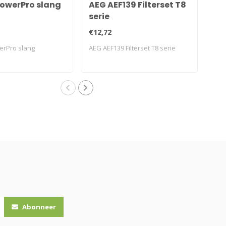
PowerPro slang
AEG AEF139 Filterset T8
Phi
serie
ko
€12,72
€12
erPro slang
AEG AEF139 Filterset T8 serie
Phil
Abonneer