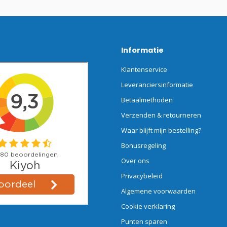
Informatie
Klantenservice
Leveranciersinformatie
Betaalmethoden
Verzenden & retourneren
Waar blijft mijn bestelling?
Bonusregeling
Over ons
Privacybeleid
Algemene voorwaarden
Cookie verklaring
Punten sparen