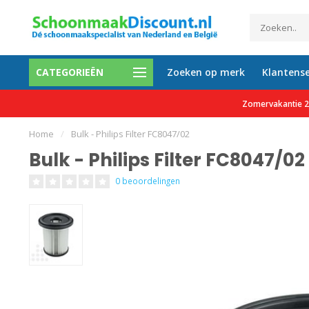
CATEGORIEËN
Zoeken op merk
Klantense
etalen mogelijk
Al meer dan 35.000 tevreden 
Zomervakantie 27
Home
/
Bulk - Philips Filter FC8047/02
Bulk - Philips Filter FC8047/02
0 beoordelingen