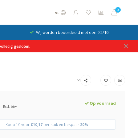
0
NL
Wij worden beoordeeld met een 9.2/10
olledig gesloten.
Op voorraad
Excl. btw
Koop 10 voor
€10,17
per stuk en bespaar
20%