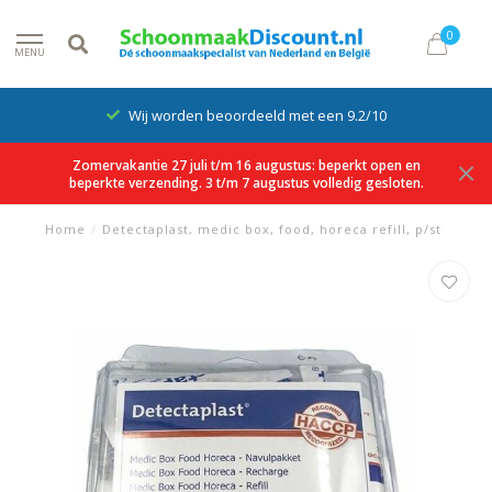
0
MENU
Wij worden beoordeeld met een 9.2/10
Zomervakantie 27 juli t/m 16 augustus: beperkt open en
beperkte verzending. 3 t/m 7 augustus volledig gesloten.
Home
/
Detectaplast, medic box, food, horeca refill, p/st