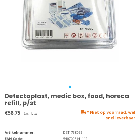
Detectaplast, medic box, food, horeca
refill, p/st
€58,75
* Niet op voorraad, wel
Excl. btw
snel leverbaar
Artikelnummer:
DET-738055
EAN Code:
5407006141112