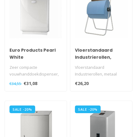
Euro Products Pearl
Vloerstandaard
White
Industrierollen,
Handdoekdispenser -
metaal
Zeer compacte
Vloerstandaard
Minifold
vouwhanddoekdispenser,
Industrierollen, metaal
doseert vel-voor-vel.
€31,08
€26,20
€34,55
Handdoeken zijn in op..
SALE -20%
SALE -20%