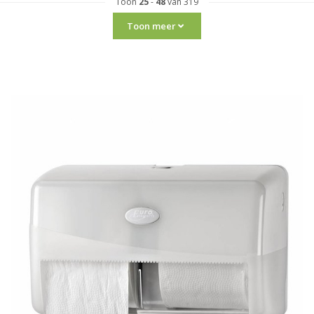
Toon
25
-
48
van 319
Toon meer