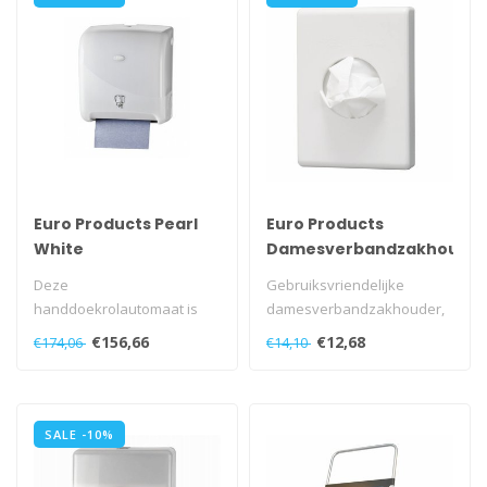
Euro Products Pearl
Euro Products
White
Damesverbandzakhoude
Handdoekautomaat -
kunststof wit
Deze
Gebruiksvriendelijke
Tear & Go Euro Motion
handdoekrolautomaat is
damesverbandzakhouder,
zeer geschikt voor
eenvoudig te vullen met
€156,66
€12,68
€174,06
€14,10
drukbezochte sanitaire
kunststof hy..
ruimten...
SALE -10%