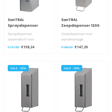
SanTRAL
SanTRAL
Spraydispenser
Zeepdispenser 1200
automatisch 1200 ml
ml
Spraydispenser
Zeepdispenser voor
automatisch voor
wandmontage.
wandmontage.
Met navulbaar reservoir.
€158,24
€147,20
€197,80
€184,00
Met navulbaar reservoir.
Met kunststof slot en..
Met kuns..
SALE -20%
SALE -20%