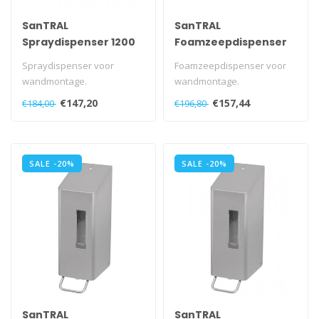
SanTRAL
SanTRAL
Spraydispenser 1200
Foamzeepdispenser
ml
1200 ml
Spraydispenser voor
Foamzeepdispenser voor
wandmontage.
wandmontage.
Kan ook als toilet seat
Met navulbaar reservoir.
€147,20
€157,44
€184,00
€196,80
cleaner gebruikt worde..
Met kunststof slo..
SALE -20%
SALE -20%
SanTRAL
SanTRAL