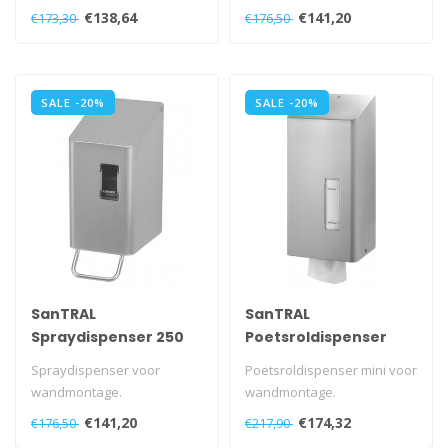
Met navulbaar reservoir.
Met navulbaar reservoir.
€138,64
€141,20
€173,30
€176,50
Met kunststof s..
Met verborgen speciaa..
SALE -20%
SALE -20%
SanTRAL
SanTRAL
Spraydispenser 250
Poetsroldispenser
ml
mini
Spraydispenser voor
Poetsroldispenser mini voor
wandmontage.
wandmontage.
Met navulbaar reservoir.
Met kunststof slot en
€141,20
€174,32
€176,50
€217,90
Met verborgen specia..
sleutel.