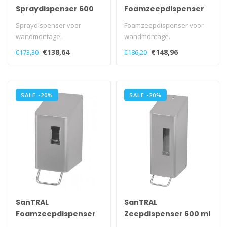
Spraydispenser 600
Foamzeepdispenser
ml
600 ml
Spraydispenser voor
Foamzeepdispenser voor
wandmontage.
wandmontage.
Met navulbaar reservoir.
Met navulbaar reservoir.
€138,64
€148,96
€173,30
€186,20
Met kunststof slot e..
Met kunststof slo..
SALE -20%
SALE -20%
SanTRAL
SanTRAL
Foamzeepdispenser
Zeepdispenser 600 ml
250 ml