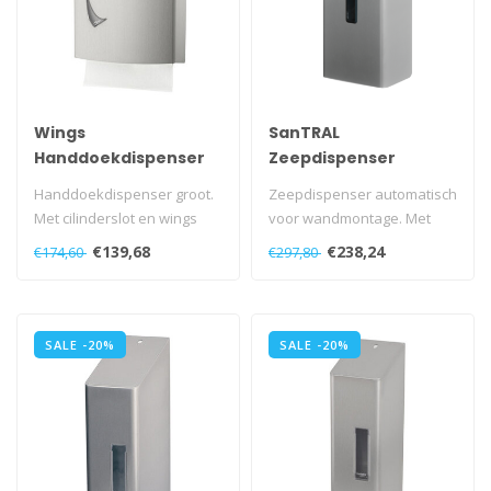
Wings
SanTRAL
Handdoekdispenser
Zeepdispenser
Multifold
automatisch 1200 ml
Handdoekdispenser groot.
Zeepdispenser automatisch
Met cilinderslot en wings
voor wandmontage. Met
sleutel.
navulbaar reservoir. Met
€139,68
€238,24
€174,60
€297,80
Met schuin aflopen..
kunstst..
SALE -20%
SALE -20%