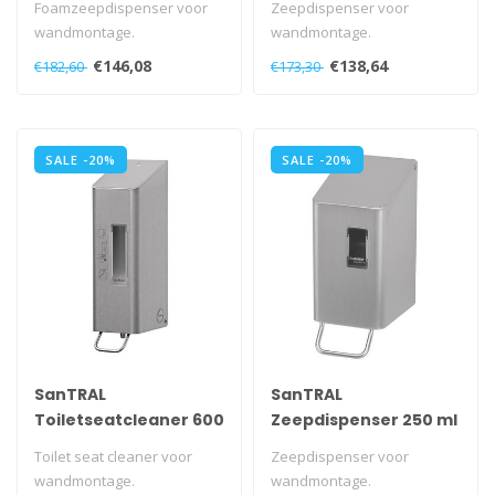
Foamzeepdispenser voor
Zeepdispenser voor
wandmontage.
wandmontage.
Met navulbaar reservoir.
Met navulbaar reservoir.
€146,08
€138,64
€182,60
€173,30
Met verborgen spe..
Met kunststof slot en..
SALE -20%
SALE -20%
SanTRAL
SanTRAL
Toiletseatcleaner 600
Zeepdispenser 250 ml
ml
Toilet seat cleaner voor
Zeepdispenser voor
wandmontage.
wandmontage.