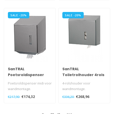
Met ve..
SALE -20%
SALE -20%
SanTRAL
SanTRAL
Poetsroldispenser
Toiletrolhouder 4rols
midi
RVS
Poetsroldispenser midi voor
4-rolshouder voor
wandmontage.
wandmontage.
Met kunststof slot en
Automatisch rotatie
€174,32
€268,96
€217,90
€336,20
sleutel.
systeem.
Met ve..
Met kunststof slot..