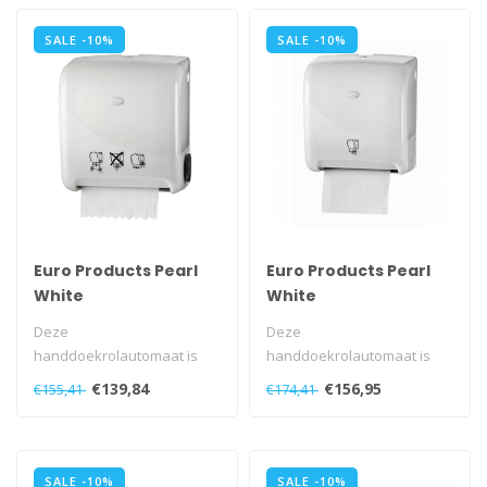
SALE -10%
SALE -10%
Euro Products Pearl
Euro Products Pearl
White
White
Handdoekautomaat -
Handdoekautomaat -
Deze
Deze
Autocut Euro Matic
Tear & Go Euro Matic
handdoekrolautomaat is
handdoekrolautomaat is
zeer geschikt voor
zeer geschikt voor
€139,84
€156,95
€155,41
€174,41
drukbezochte sanitaire
drukbezochte sanitaire
ruimten. D..
ruimten. D..
SALE -10%
SALE -10%