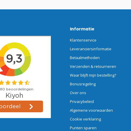
Informatie
Klantenservice
Leveranciersinformatie
Betaalmethoden
Verzenden & retourneren
Waar blijft mijn bestelling?
Bonusregeling
Over ons
Privacybeleid
Algemene voorwaarden
Cookie verklaring
Punten sparen