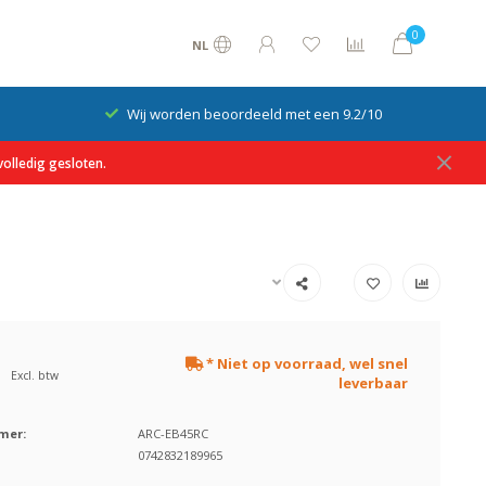
0
NL
Wij worden beoordeeld met een 9.2/10
olledig gesloten.
* Niet op voorraad, wel snel
Excl. btw
leverbaar
mer:
ARC-EB45RC
0742832189965