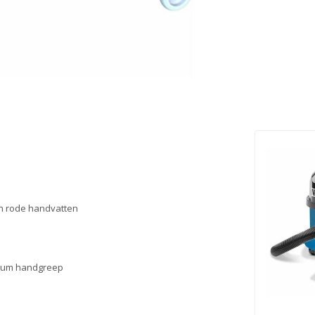
en rode handvatten
nium handgreep