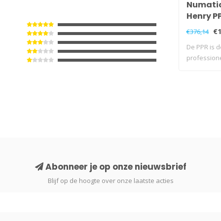
Numatic
Henry P
Blauw
€1
€376,14
De PPR is d
professione
Abonneer je op onze nieuwsbrief
Blijf op de hoogte over onze laatste acties