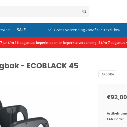
rvice
SALE
klanten
Gratis verzending vanaf €150 excl. btw
 juli t/m 16 augustus: beperkt open en beperkte verzending. 3 t/m 7 augustus v
gbak - ECOBLACK 45
ARCORA
€92,00
Artikelnum
EAN Code: