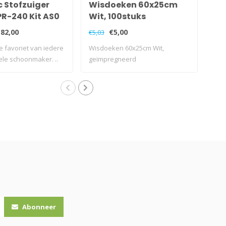
 Stofzuiger
Wisdoeken 60x25cm
Nu
PR-240 Kit AS0
Wit, 100stuks
St
mo
82,00
€5,00
€17
€5,03
e favoriet van iedere
Wisdoeken 60x25cm Wit,
Dez
le schoonmaker. ..
geïmpregneerd
zijn
Abonneer