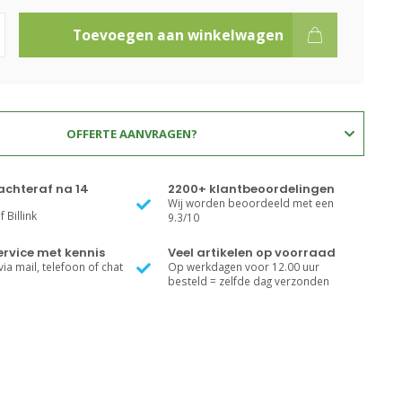
Toevoegen aan winkelwagen
OFFERTE AANVRAGEN?
achteraf na 14
2200+ klantbeoordelingen
Wij worden beoordeeld met een
 Billink
9.3/10
rvice met kennis
Veel artikelen op voorraad
ia mail, telefoon of chat
Op werkdagen voor 12.00 uur
besteld = zelfde dag verzonden