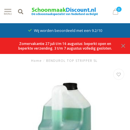
0
MENU
Wij worden beoordeeld met een 9.2/10
Zomervakantie 27 juli t/m 16 augustus: beperkt open en
beperkte verzending. 3 t/m 7 augustus volledig gesloten.
Home
/
BENDUROL TOP STRIPPER 5L